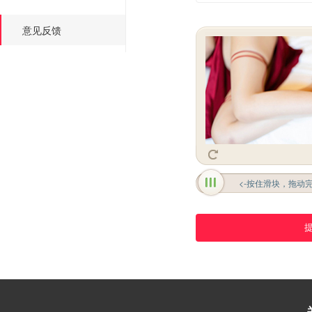
意见反馈
<-按住滑块，拖动