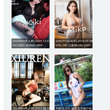
[XIUREN秀人网] 2020.12.07
[XIAOYU语画界] 2019.05.30
NO.2861 诗诗kiki [86P-
VOL.080 沈蜜桃miko [46P-
819MB]
173MB]
[XIUREN秀人网] 2023.03.06
内购无水印 杨晨晨早期户外