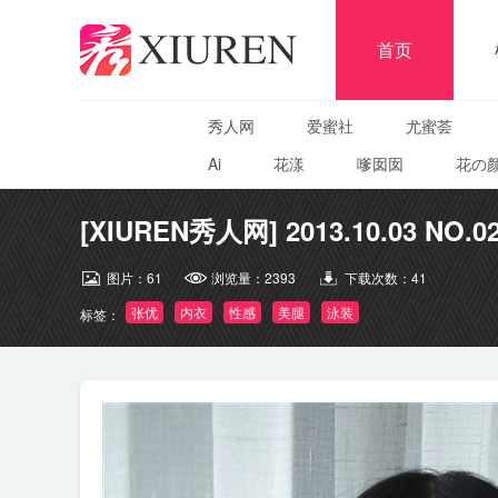
首页
秀人网
爱蜜社
尤蜜荟
Ai
花漾
嗲囡囡
花の
[XIUREN秀人网] 2013.10.03 NO.0
图片：
61
浏览量：
2393
下载次数：
41
张优
内衣
性感
美腿
泳装
标签：