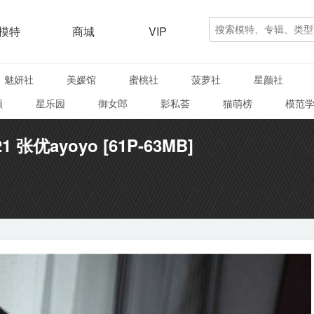
模特
商城
VIP
魅妍社
美媛馆
蜜桃社
菠萝社
星颜社
颜
星乐园
御女郎
影私荟
猫萌榜
模范
21 张优ayoyo [61P-63MB]