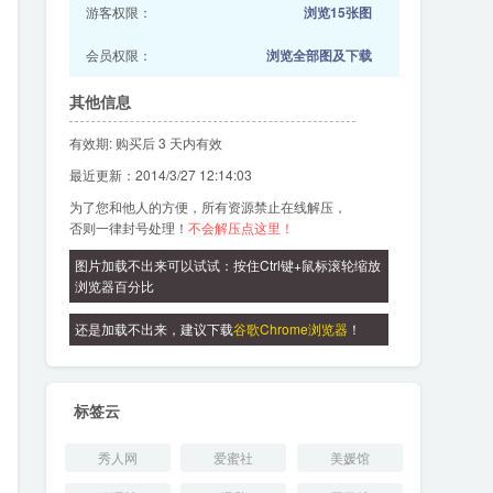
游客权限：
浏览15张图
会员权限：
浏览全部图及下载
其他信息
有效期: 购买后 3 天内有效
最近更新：2014/3/27 12:14:03
为了您和他人的方便，所有资源禁止在线解压，
否则一律封号处理！
不会解压点这里！
图片加载不出来可以试试：按住Ctrl键+鼠标滚轮缩放
浏览器百分比
还是加载不出来，建议下载
谷歌Chrome浏览器
！
标签云
秀人网
爱蜜社
美媛馆