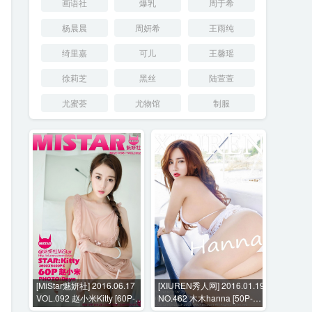
画语社
爆乳
周于希
杨晨晨
周妍希
王雨纯
绮里嘉
可儿
王馨瑶
徐莉芝
黑丝
陆萱萱
尤蜜荟
尤物馆
制服
[MiStar魅妍社] 2016.06.17
[XIUREN秀人网] 2016.01.19
VOL.092 赵小米Kitty [60P-
NO.462 木木hanna [50P-
182MB]
145MB]