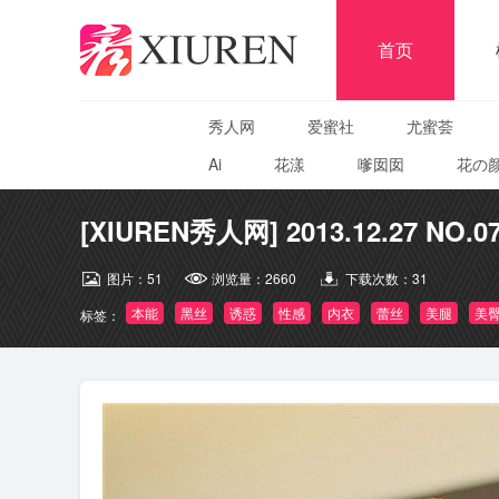
首页
秀人网
爱蜜社
尤蜜荟
Ai
花漾
嗲囡囡
花の
[XIUREN秀人网] 2013.12.27 NO.07
图片：
51
浏览量：
2660
下载次数：
31
本能
黑丝
诱惑
性感
内衣
蕾丝
美腿
美
标签：