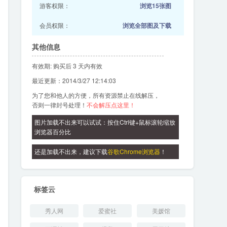
游客权限：
浏览15张图
会员权限：
浏览全部图及下载
其他信息
有效期: 购买后 3 天内有效
最近更新：2014/3/27 12:14:03
为了您和他人的方便，所有资源禁止在线解压，
否则一律封号处理！
不会解压点这里！
图片加载不出来可以试试：按住Ctrl键+鼠标滚轮缩放
浏览器百分比
还是加载不出来，建议下载
谷歌Chrome浏览器
！
标签云
秀人网
爱蜜社
美媛馆