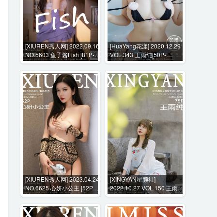
[XIUREN秀人网] 2022.09.16
[HuaYang花漾] 2020.12.29
NO.5603 鱼子酱Fish [81P-
VOL.343 王雨纯[50P-
761MB]
511MB]
[XIUREN秀人网] 2023.04.24
[XINGYAN星颜社]
NO.6625 心妍小公主 [52P-
2022.10.27 VOL.150 王雨纯
493MB]
[75P-823MB]