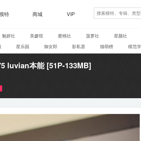
模特
商城
VIP
魅妍社
美媛馆
蜜桃社
菠萝社
星颜社
颜
星乐园
御女郎
影私荟
猫萌榜
模范
5 luvian本能 [51P-133MB]
臀