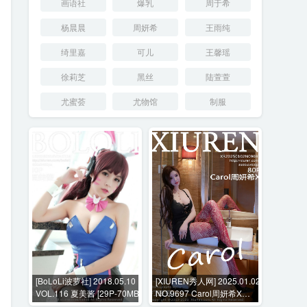
画语社
爆乳
周于希
杨晨晨
周妍希
王雨纯
绮里嘉
可儿
王馨瑶
徐莉芝
黑丝
陆萱萱
尤蜜荟
尤物馆
制服
[BoLoLi波萝社] 2018.05.10
[XIUREN秀人网] 2025.01.02
VOL.116 夏美酱 [29P-70MB]
NO.9697 Carol周妍希X
[80P-860MB]