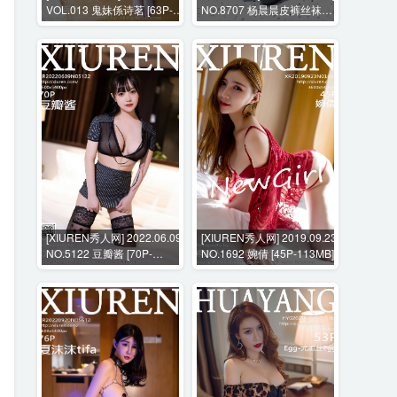
VOL.013 鬼妹係诗茗 [63P-
NO.8707 杨晨晨皮裤丝袜真
266MB]
空+花絮视频 [110P+2V-
4228MB]
[XIUREN秀人网] 2022.06.09
[XIUREN秀人网] 2019.09.23
NO.5122 豆瓣酱 [70P-
NO.1692 婉倩 [45P-113MB]
518MB]