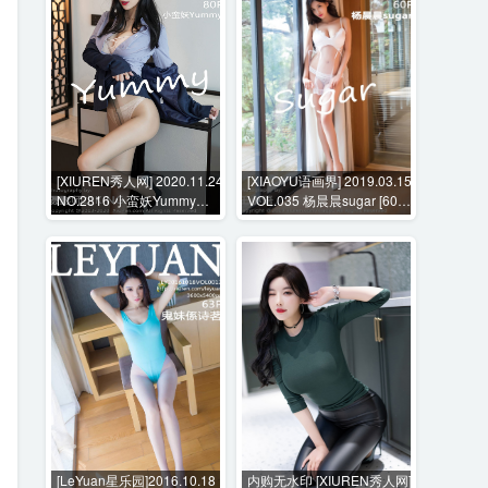
[XIUREN秀人网] 2020.11.24
[XIAOYU语画界] 2019.03.15
NO.2816 小蛮妖Yummy
VOL.035 杨晨晨sugar [60P-
[80P-724MB]
247MB]
[LeYuan星乐园]2016.10.18
内购无水印 [XIUREN秀人网]