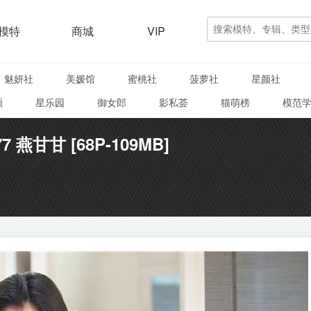
模特
商城
VIP
魅妍社
美媛馆
蜜桃社
菠萝社
星颜社
颜
星乐园
御女郎
影私荟
猫萌榜
模范
77 燕甘甘 [68P-109MB]