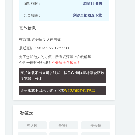
游客权限：
浏览15张图
会员权限：
浏览全部图及下载
其他信息
有效期: 购买后 3 天内有效
最近更新：2014/3/27 12:14:03
为了您和他人的方便，所有资源禁止在线解压，
否则一律封号处理！
不会解压点这里！
图片加载不出来可以试试：按住Ctrl键+鼠标滚轮缩放
浏览器百分比
还是加载不出来，建议下载
谷歌Chrome浏览器
！
标签云
秀人网
爱蜜社
美媛馆