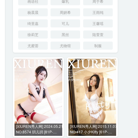
画语社
爆乳
周于希
杨晨晨
周妍希
王雨纯
绮里嘉
可儿
王馨瑶
徐莉芝
黑丝
陆萱萱
尤蜜荟
尤物馆
制服
[XIUREN秀人网] 2024.05.21
[XIUREN秀人网] 2015.11.07
NO.8574 玥儿玥 [81P-
NO.417 小夕Kitty [61P-
598MB]
499MB]