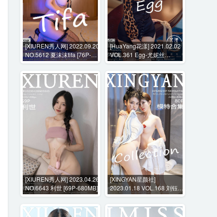
[XIUREN秀人网] 2022.09.20
[HuaYang花漾] 2021.02.02
NO.5612 夏沫沫tifa [76P-
VOL.361 Egg-尤妮丝
704MB]
Egg[53P-590MB]
[XIUREN秀人网] 2023.04.26
[XINGYAN星颜社]
NO.6643 利世 [69P-680MB]
2023.01.18 VOL.168 刘钰儿
[80P-765MB]