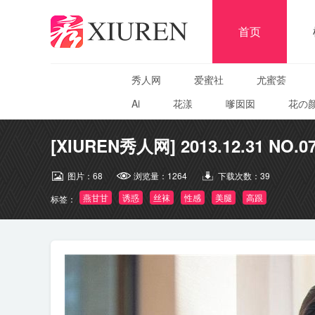
首页
秀人网
爱蜜社
尤蜜荟
Ai
花漾
嗲囡囡
花の
[XIUREN秀人网] 2013.12.31 NO.0
图片：
68
浏览量：
1264
下载次数：
39
燕甘甘
诱惑
丝袜
性感
美腿
高跟
标签：