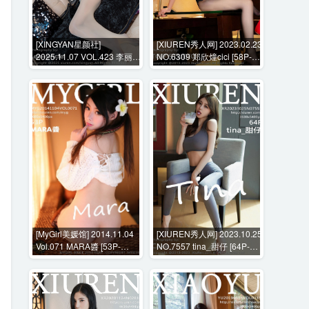
[XINGYAN星颜社]
[XIUREN秀人网] 2023.02.23
2025.11.07 VOL.423 李丽莎
NO.6309 郑欣燑cici [58P-
[68P-635MB]
530MB]
[MyGirl美媛馆] 2014.11.04
[XIUREN秀人网] 2023.10.25
Vol.071 MARA醬 [53P-
NO.7557 tina_甜仔 [64P-
246MB]
596MB]