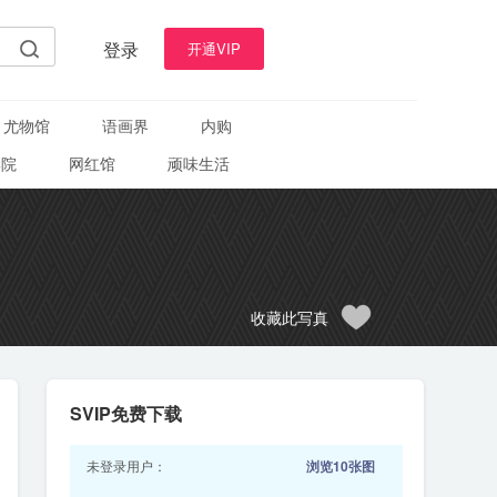
登录
开通VIP
尤物馆
语画界
内购
学院
网红馆
顽味生活
收藏此写真
SVIP免费下载
未登录用户：
浏览10张图