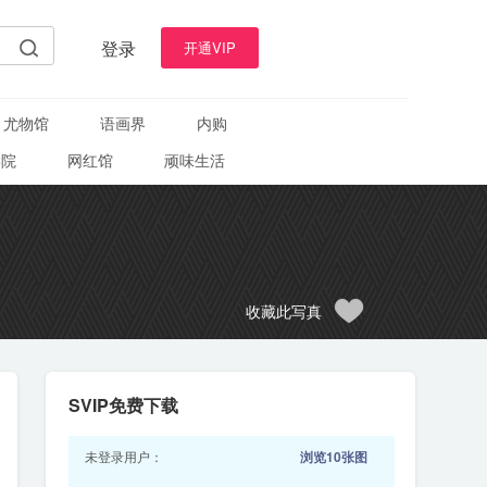
登录
开通VIP
尤物馆
语画界
内购
学院
网红馆
顽味生活
收藏此写真
SVIP免费下载
未登录用户：
浏览10张图