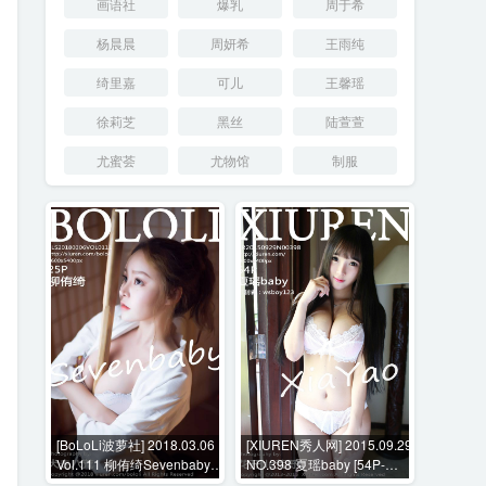
画语社
爆乳
周于希
杨晨晨
周妍希
王雨纯
绮里嘉
可儿
王馨瑶
徐莉芝
黑丝
陆萱萱
尤蜜荟
尤物馆
制服
[BoLoLi波萝社] 2018.03.06
[XIUREN秀人网] 2015.09.29
Vol.111 柳侑绮Sevenbaby
NO.398 夏瑶baby [54P-
[25P-135MB]
254MB]