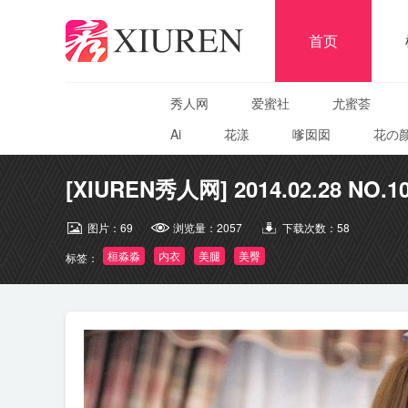
首页
秀人网
爱蜜社
尤蜜荟
Ai
花漾
嗲囡囡
花の
[XIUREN秀人网] 2014.02.28 NO.1
图片：
69
浏览量：
2057
下载次数：
58
桓淼淼
内衣
美腿
美臀
标签：