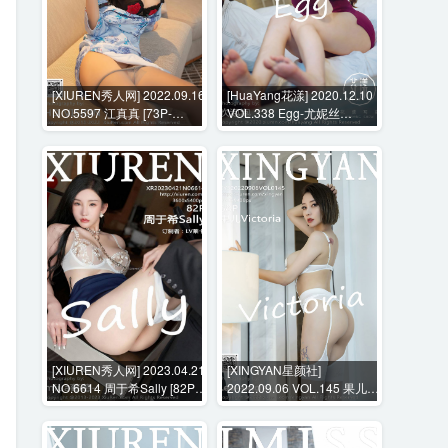
[XIUREN秀人网] 2022.09.16
[HuaYang花漾] 2020.12.10
NO.5597 江真真 [73P-
VOL.338 Egg-尤妮丝
730MB]
Egg[55P-689MB]
[XIUREN秀人网] 2023.04.21
[XINGYAN星颜社]
NO.6614 周于希Sally [82P-
2022.09.06 VOL.145 果儿
755MB]
Victoria [68P-543MB]