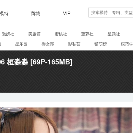
模特
商城
VIP
魅妍社
美媛馆
蜜桃社
菠萝社
星颜社
颜
星乐园
御女郎
影私荟
猫萌榜
模范
06 桓淼淼 [69P-165MB]