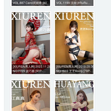
VOL.887 Carol周妍希 [80P-
VOL.1199 沈南汐RuRu
667M]
[70P-591MB]
[XIUREN秀人网] 2023.11.28
[XIUREN秀人网] 2019.09.06
NO.7729 波巧酱 [90P-
NO.1669 芝芝Booty [79P-
946MB]
494MB]