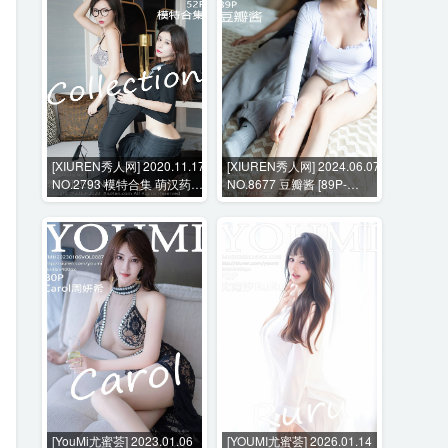
[XIUREN秀人网] 2020.11.17
[XIUREN秀人网] 2024.06.07
NO.2793 模特合集 萌汉药
NO.8677 豆瓣酱 [89P-
baby 张雨萌 [52P-481MB]
803MB]
[YouMi尤蜜荟] 2023.01.06
[YOUMI尤蜜荟] 2026.01.14