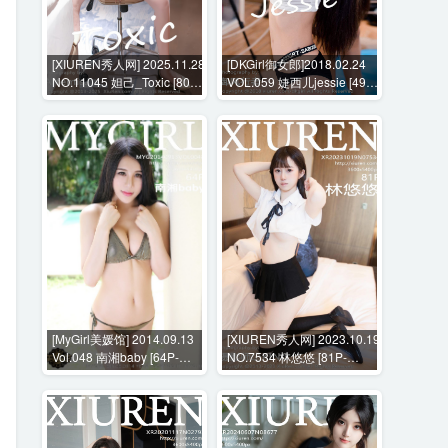
[XIUREN秀人网] 2025.11.28
[DKGirl御女郎]2018.02.24
NO.11045 妲己_Toxic [80P-
VOL.059 婕西儿jessie [49P-
822MB]
198MB]
[MyGirl美媛馆] 2014.09.13
[XIUREN秀人网] 2023.10.19
Vol.048 南湘baby [64P-
NO.7534 林悠悠 [81P-
249MB]
748MB]