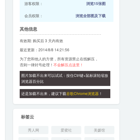
游客权限：
浏览15张图
会员权限：
浏览全部图及下载
其他信息
有效期: 购买后 3 天内有效
最近更新：2014/8/8 14:21:56
为了您和他人的方便，所有资源禁止在线解压，
否则一律封号处理！
不会解压点这里！
图片加载不出来可以试试：按住Ctrl键+鼠标滚轮缩放
浏览器百分比
还是加载不出来，建议下载
谷歌Chrome浏览器
！
标签云
秀人网
爱蜜社
美媛馆