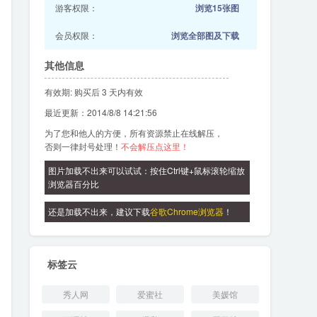
游客权限：
浏览15张图
会员权限：
浏览全部图及下载
其他信息
有效期: 购买后 3 天内有效
最近更新：2014/8/8 14:21:56
为了您和他人的方便，所有资源禁止在线解压，
否则一律封号处理！
不会解压点这里！
图片加载不出来可以试试：按住Ctrl键+鼠标滚轮缩放
浏览器百分比
还是加载不出来，建议下载
谷歌Chrome浏览器
！
标签云
秀人网
爱蜜社
美媛馆