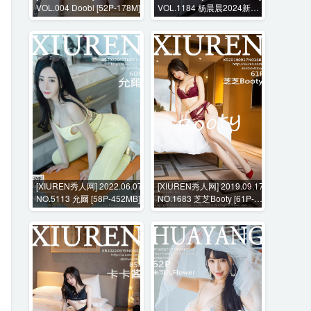
VOL.004 Doobi [52P-178M]
VOL.1184 杨晨晨2024新春
旗袍+花絮视频 [103P+1V-
2614MB]
[XIUREN秀人网] 2022.06.07
[XIUREN秀人网] 2019.09.17
NO.5113 允爾 [58P-452MB]
NO.1683 芝芝Booty [61P-
355MB]