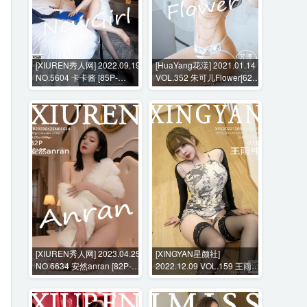
[XIUREN秀人网] 2022.09.19
[HuaYang花漾] 2021.01.14
NO.5604 卡卡酱 [85P-
VOL.352 朱可儿Flower[62P-
795MB]
657MB]
[XIUREN秀人网] 2023.04.25
[XINGYAN星颜社]
NO.6634 安然anran [82P-
2022.12.09 VOL.159 王雨纯
766MB]
[81P-809MB]