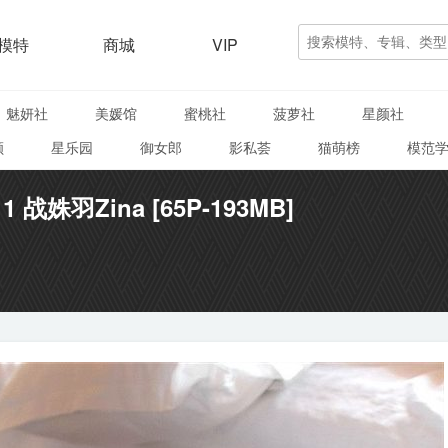
模特
商城
VIP
魅妍社
美媛馆
蜜桃社
菠萝社
星颜社
颜
星乐园
御女郎
影私荟
猫萌榜
模范
11 战姝羽Zina [65P-193MB]