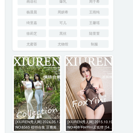
画语社
爆乳
周于希
杨晨晨
周妍希
王雨纯
绮里嘉
可儿
王馨瑶
徐莉芝
黑丝
陆萱萱
尤蜜荟
尤物馆
制服
[XIUREN秀人网] 2024.05.17
[XIUREN秀人网] 2015.10.19
NO.8565 模特合集 豆瓣酱
NO.408 FoxYini孟狐狸 [54P-
[57P-708MB]
187MB]