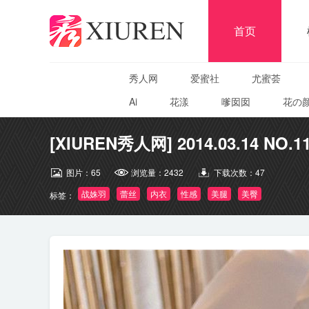
首页
秀人网
爱蜜社
尤蜜荟
Ai
花漾
嗲囡囡
花の
[XIUREN秀人网] 2014.03.14 NO.1
图片：
65
浏览量：
2432
下载次数：
47
战姝羽
蕾丝
内衣
性感
美腿
美臀
标签：