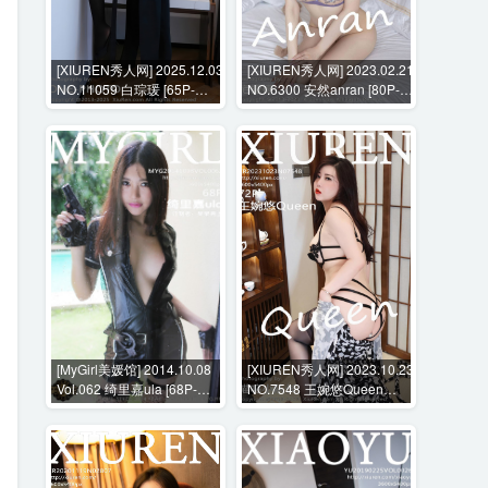
[XIUREN秀人网] 2025.12.03
[XIUREN秀人网] 2023.02.21
NO.11059 白琮瑗 [65P-
NO.6300 安然anran [80P-
703MB]
715MB]
[MyGirl美媛馆] 2014.10.08
[XIUREN秀人网] 2023.10.23
Vol.062 绮里嘉ula [68P-
NO.7548 王婉悠Queen
282MB]
[72P-830MB]