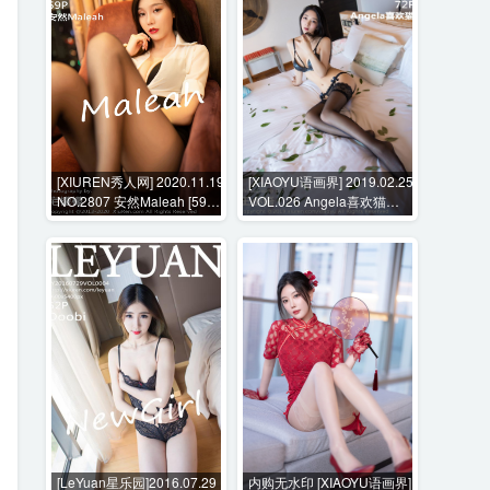
[XIUREN秀人网] 2020.11.19
[XIAOYU语画界] 2019.02.25
NO.2807 安然Maleah [59P-
VOL.026 Angela喜欢猫
622MB]
[72P-313MB]
[LeYuan星乐园]2016.07.29
内购无水印 [XIAOYU语画界]