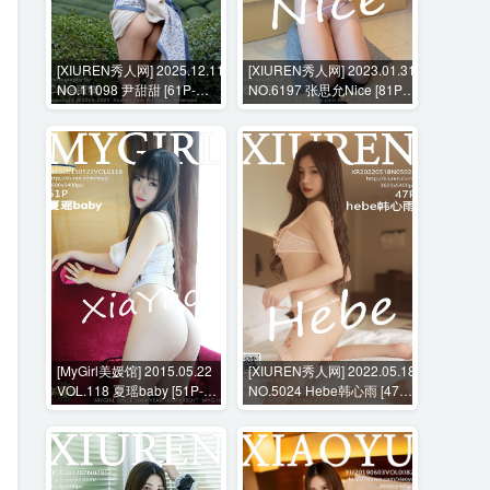
[XIUREN秀人网] 2025.12.11
[XIUREN秀人网] 2023.01.31
NO.11098 尹甜甜 [61P-
NO.6197 张思允Nice [81P-
913MB]
722MB]
[MyGirl美媛馆] 2015.05.22
[XIUREN秀人网] 2022.05.18
VOL.118 夏瑶baby [51P-
NO.5024 Hebe韩心雨 [47P-
194MB]
409MB]