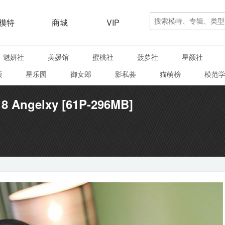
模特
商城
VIP
魅妍社
美媛馆
蜜桃社
菠萝社
星颜社
颜
星乐园
御女郎
影私荟
猫萌榜
模范
8 Angelxy [61P-296MB]