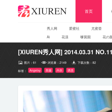
首页
秀人网
爱蜜社
尤蜜荟
Ai
花漾
嗲囡囡
花の
[XIUREN秀人网] 2014.03.31 NO.11
图片：
61
浏览量：
2149
下载次数：
82
Angelxy
美腿
内衣
诱惑
标签：