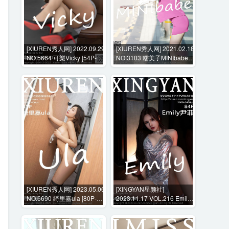
[XIUREN秀人网] 2022.09.29
[XIUREN秀人网] 2021.02.18
NO.5664 可樂Vicky [54P-
NO.3103 糯美子MINIbabe
444MB]
[68P]
[XIUREN秀人网] 2023.05.06
[XINGYAN星颜社]
NO.6690 绮里嘉ula [80P-
2023.11.17 VOL.216 Emily
736MB]
尹菲 [84P-742MB