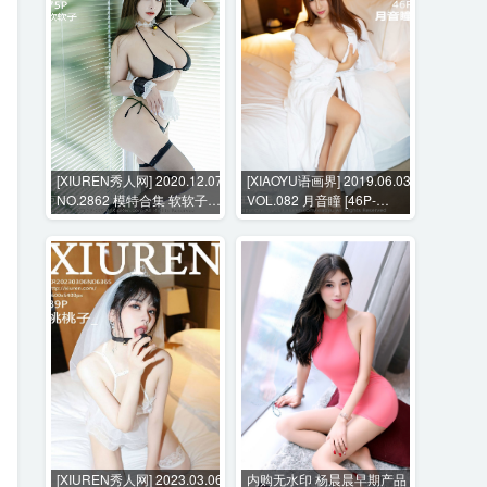
[XIUREN秀人网] 2020.12.07
[XIAOYU语画界] 2019.06.03
NO.2862 模特合集 软软子
VOL.082 月音瞳 [46P-
[75P-672MB]
235MB]
[XIUREN秀人网] 2023.03.06
内购无水印 杨晨晨早期产品