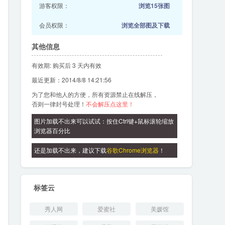
游客权限：
浏览15张图
会员权限：
浏览全部图及下载
其他信息
有效期: 购买后 3 天内有效
最近更新：2014/8/8 14:21:56
为了您和他人的方便，所有资源禁止在线解压，
否则一律封号处理！
不会解压点这里！
图片加载不出来可以试试：按住Ctrl键+鼠标滚轮缩放
浏览器百分比
还是加载不出来，建议下载
谷歌Chrome浏览器
！
标签云
秀人网
爱蜜社
美媛馆