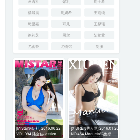
画语社
爆乳
周于希
杨晨晨
周妍希
王雨纯
绮里嘉
可儿
王馨瑶
徐莉芝
黑丝
陆萱萱
尤蜜荟
尤物馆
制服
[MiStar魅妍社] 2016.06.22
[XIUREN秀人网] 2016.01.20
VOL.094 陆金佳Jessica
NO.464 Manuela玛鲁娜
[45P-124MB]
[70P-169MB]