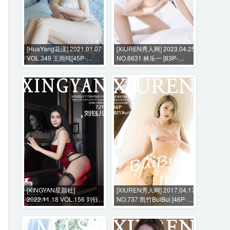
[HuaYang花漾] 2021.01.07
[XIUREN秀人网] 2023.04.25
VOL.349 王雨纯[45P-
NO.6631 林乐一 [83P-
451MB]
576MB]
[XINGYAN星颜社]
[XIUREN秀人网] 2017.04.17
2022.11.18 VOL.156 刘钰儿
NO.737 凯竹BuiBui [46P-
[70P-621MB]
100MB]