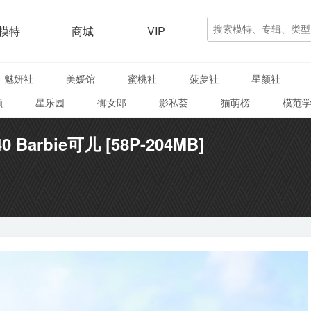
模特
商城
VIP
魅妍社
美媛馆
蜜桃社
菠萝社
星颜社
颜
星乐园
御女郎
影私荟
猫萌榜
模范
0 Barbie可儿 [58P-204MB]