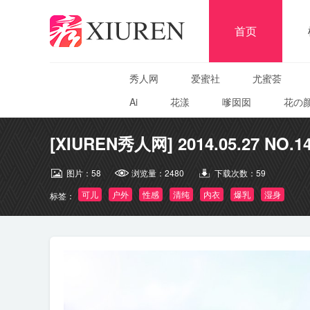
首页
秀人网
爱蜜社
尤蜜荟
Ai
花漾
嗲囡囡
花の
[XIUREN秀人网] 2014.05.27 NO.14
图片：
58
浏览量：
2480
下载次数：
59
可儿
户外
性感
清纯
内衣
爆乳
湿身
标签：