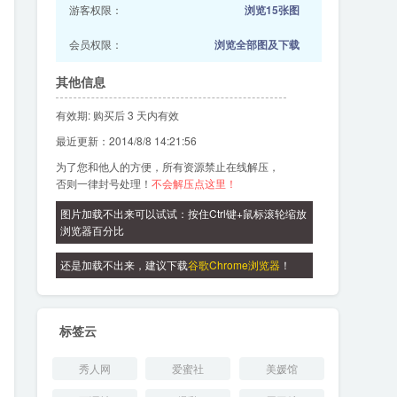
游客权限：
浏览15张图
会员权限：
浏览全部图及下载
其他信息
有效期: 购买后 3 天内有效
最近更新：2014/8/8 14:21:56
为了您和他人的方便，所有资源禁止在线解压，
否则一律封号处理！
不会解压点这里！
图片加载不出来可以试试：按住Ctrl键+鼠标滚轮缩放
浏览器百分比
还是加载不出来，建议下载
谷歌Chrome浏览器
！
标签云
秀人网
爱蜜社
美媛馆