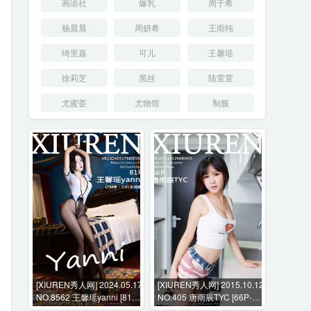
画语社
爆乳
周于希
杨晨晨
周妍希
王雨纯
绮里嘉
可儿
王馨瑶
徐莉芝
黑丝
陆萱萱
尤蜜荟
尤物馆
制服
[XIUREN秀人网] 2024.05.17
[XIUREN秀人网] 2015.10.12
NO.8562 王馨瑶yanni [81P-
NO.405 唐雨辰TYC [66P-
807MB]
244MB]