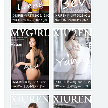
[XIUREN秀人网] 2025.12.02
[XIUREN秀人网] 2023.02.21
NO.11056 李沁恩lrene [79P-
NO.6297 郑颖姗Bev [85P-
1024MB]
730MB]
[MyGirl美媛馆] 2014.10.01
[XIUREN秀人网] 2023.10.20
Vol.059 于大小姐ayu [59P-
NO.7545 王馨瑶yanni [83P-
243MB]
683MB]