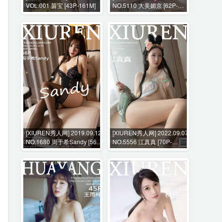
VOL.001 茵宝 [43P-161M]
NO.5110 大美媚京 [62P-
616MB]
[XIUREN秀人网] 2019.09.12
[XIUREN秀人网] 2022.09.07
NO.1680 周于希Sandy [56P-
NO.5556 江真真 [70P-
233MB]
684MB]