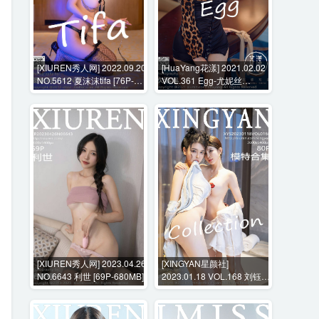
[XIUREN秀人网] 2022.09.20
[HuaYang花漾] 2021.02.02
NO.5612 夏沫沫tifa [76P-
VOL.361 Egg-尤妮丝
704MB]
Egg[53P-590MB]
[XIUREN秀人网] 2023.04.26
[XINGYAN星颜社]
NO.6643 利世 [69P-680MB]
2023.01.18 VOL.168 刘钰儿
[80P-765MB]