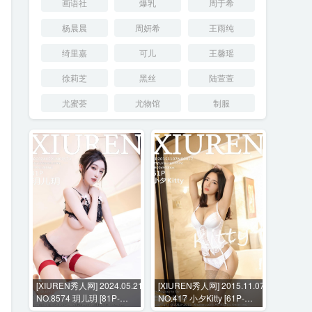
画语社
爆乳
周于希
杨晨晨
周妍希
王雨纯
绮里嘉
可儿
王馨瑶
徐莉芝
黑丝
陆萱萱
尤蜜荟
尤物馆
制服
[XIUREN秀人网] 2024.05.21
[XIUREN秀人网] 2015.11.07
NO.8574 玥儿玥 [81P-
NO.417 小夕Kitty [61P-
598MB]
499MB]