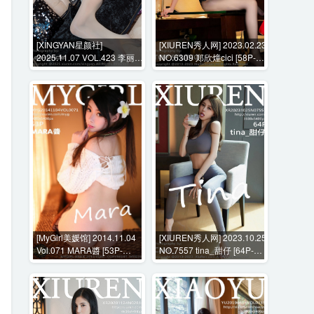
[XINGYAN星颜社]
[XIUREN秀人网] 2023.02.23
2025.11.07 VOL.423 李丽莎
NO.6309 郑欣燑cici [58P-
[68P-635MB]
530MB]
[MyGirl美媛馆] 2014.11.04
[XIUREN秀人网] 2023.10.25
Vol.071 MARA醬 [53P-
NO.7557 tina_甜仔 [64P-
246MB]
596MB]