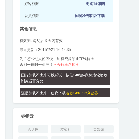
游客权限：
浏览15张图
会员权限：
浏览全部图及下载
其他信息
有效期: 购买后 3 天内有效
最近更新：2015/2/21 16:44:35
为了您和他人的方便，所有资源禁止在线解压，
否则一律封号处理！
不会解压点这里！
图片加载不出来可以试试：按住Ctrl键+鼠标滚轮缩放
浏览器百分比
还是加载不出来，建议下载
谷歌Chrome浏览器
！
标签云
秀人网
爱蜜社
美媛馆