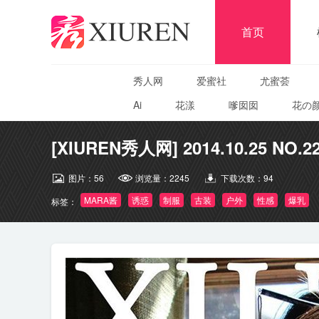
首页
秀人网
爱蜜社
尤蜜荟
Ai
花漾
嗲囡囡
花の
[XIUREN秀人网] 2014.10.25 NO.2
图片：
56
浏览量：
2245
下载次数：
94
MARA酱
诱惑
制服
古装
户外
性感
爆乳
标签：