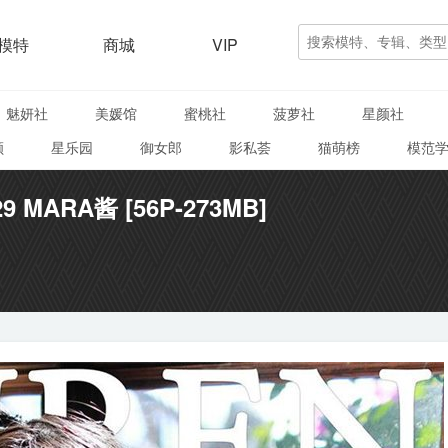
模特
商城
VIP
魅妍社
美媛馆
蜜桃社
菠萝社
星颜社
颜
星乐园
御女郎
影私荟
猫萌榜
模范
29 MARA酱 [56P-273MB]