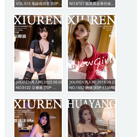
VOL.013 鬼妹係诗茗 [63P-
NO.8707 杨晨晨皮裤丝袜真
266MB]
空+花絮视频 [110P+2V-
4228MB]
[XIUREN秀人网] 2022.06.09
[XIUREN秀人网] 2019.09.23
NO.5122 豆瓣酱 [70P-
NO.1692 婉倩 [45P-113MB]
518MB]