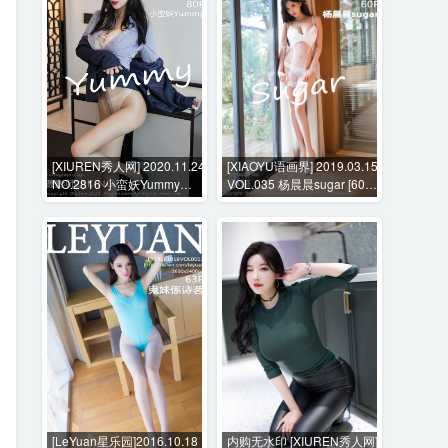
[XIUREN秀人网] 2020.11.24
[XIAOYU语画界] 2019.03.15
NO.2816 小蛮妖Yummy
VOL.035 杨晨晨sugar [60P-
[80P-724MB]
247MB]
[LeYuan星乐园]2016.10.18
内购无水印 [XIUREN秀人网]