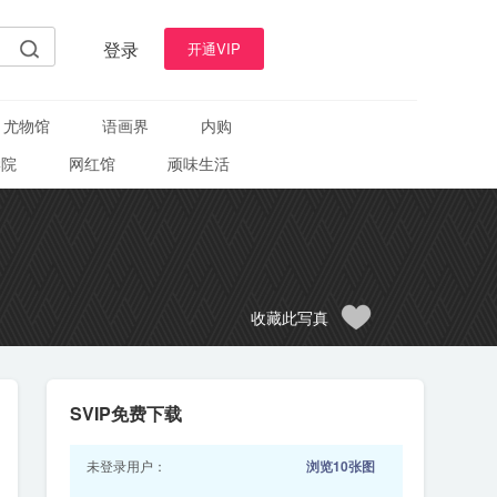
登录
开通VIP
尤物馆
语画界
内购
学院
网红馆
顽味生活
收藏此写真
SVIP免费下载
未登录用户：
浏览10张图