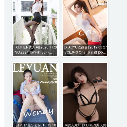
[XIUREN秀人网] 2020.11.26
[XIAOYU语画界] 2019.03.27
NO.2824 顾乔楠 [55P-
VOL.043 Cris_卓娅祺 [55P-
470MB]
179MB]
[LeYuan星乐园]2016.12.10
内购无水印 [XIUREN秀人网]