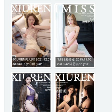
[XIUREN秀人网] 2021.12.07
[IMISS爱蜜社] 2015.11.05
NO.4307 梦心玥 [94P-
VOL.042 陈思琪Art [59P-
775MB]
204MB]