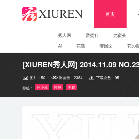
首页
秀人网
爱蜜社
尤蜜荟
Ai
花漾
嗲囡囡
花の
[XIUREN秀人网] 2014.11.09 NO.
图片：
50
浏览量：
2384
下载次数：
95
苏小苏
性感
美腿
标签：