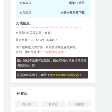
游客权限：
浏览15张图
会员权限：
浏览全部图及下载
其他信息
有效期: 购买后 3 天内有效
最近更新：2015/2/21 16:44:35
为了您和他人的方便，所有资源禁止在线解压，
否则一律封号处理！
不会解压点这里！
图片加载不出来可以试试：按住Ctrl键+鼠标滚轮缩放
浏览器百分比
还是加载不出来，建议下载
谷歌Chrome浏览器
！
标签云
秀人网
爱蜜社
美媛馆