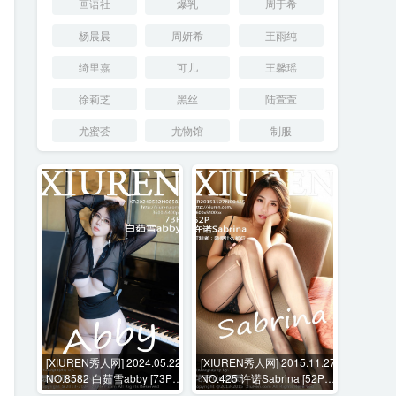
画语社
爆乳
周于希
杨晨晨
周妍希
王雨纯
绮里嘉
可儿
王馨瑶
徐莉芝
黑丝
陆萱萱
尤蜜荟
尤物馆
制服
[XIUREN秀人网] 2024.05.22
[XIUREN秀人网] 2015.11.27
NO.8582 白茹雪abby [73P-
NO.425 许诺Sabrina [52P-
711MB]
247MB]