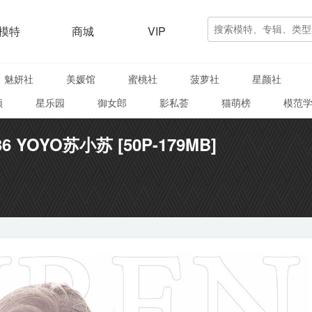
模特
商城
VIP
魅妍社
美媛馆
蜜桃社
菠萝社
星颜社
颜
星乐园
御女郎
影私荟
猫萌榜
模范
236 YOYO苏小苏 [50P-179MB]