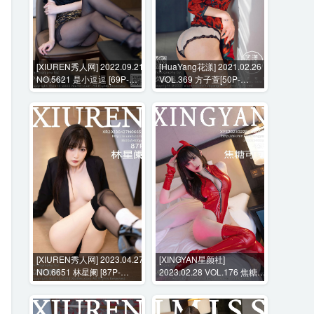
[XIUREN秀人网] 2022.09.21
[HuaYang花漾] 2021.02.26
NO.5621 是小逗逗 [69P-
VOL.369 方子萱[50P-
527MB]
560MB]
[XIUREN秀人网] 2023.04.27
[XINGYAN星颜社]
NO.6651 林星阑 [87P-
2023.02.28 VOL.176 焦糖可
666MB]
可 [45P-440MB]