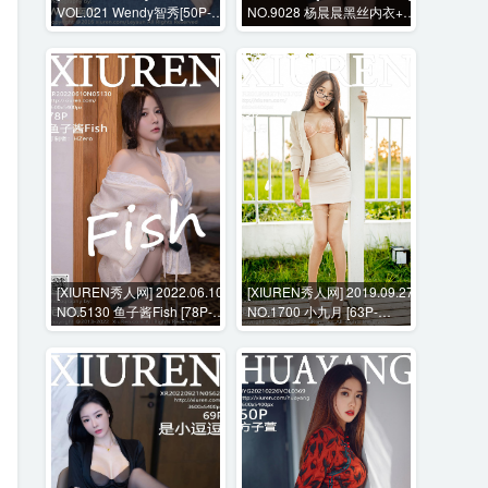
VOL.021 Wendy智秀[50P-
NO.9028 杨晨晨黑丝内衣+花
200M]
絮视频 [102P+1V-1012MB]
[XIUREN秀人网] 2022.06.10
[XIUREN秀人网] 2019.09.27
NO.5130 鱼子酱Fish [78P-
NO.1700 小九月 [63P-
829MB]
232MB]