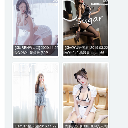
[XIUREN秀人网] 2020.11.25
[XIAOYU语画界] 2019.03.22
NO.2821 舞媚歆 [60P-
VOL.040 杨晨晨sugar [66P-
545MB]
291MB]
[LeYuan星乐园]2016.11.29
内购无水印 [XIUREN秀人网]