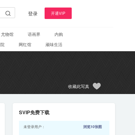
登录
开通VIP
尤物馆
语画界
内购
学院
网红馆
顽味生活
收藏此写真
SVIP免费下载
未登录用户：
浏览10张图