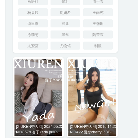
画语社
爆乳
周于希
杨晨晨
周妍希
王雨纯
绮里嘉
可儿
王馨瑶
徐莉芝
黑丝
陆萱萱
尤蜜荟
尤物馆
制服
[XIUREN秀人网] 2024.05.22
[XIUREN秀人网] 2015.11.23
NO.8579 杏子Yada [83P-
NO.422 夏娜cherry [58P-
768MB]
138MB]