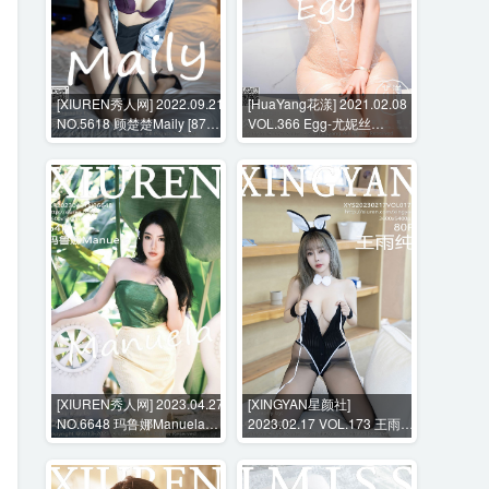
[XIUREN秀人网] 2022.09.21
[HuaYang花漾] 2021.02.08
NO.5618 顾楚楚Maily [87P-
VOL.366 Egg-尤妮丝
779MB]
Egg[56P-586MB]
[XIUREN秀人网] 2023.04.27
[XINGYAN星颜社]
NO.6648 玛鲁娜Manuela
2023.02.17 VOL.173 王雨纯
[64P-561MB]
[80P-734MB]