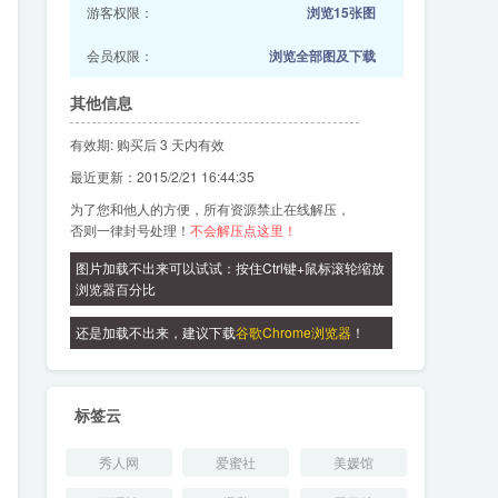
游客权限：
浏览15张图
会员权限：
浏览全部图及下载
其他信息
有效期: 购买后 3 天内有效
最近更新：2015/2/21 16:44:35
为了您和他人的方便，所有资源禁止在线解压，
否则一律封号处理！
不会解压点这里！
图片加载不出来可以试试：按住Ctrl键+鼠标滚轮缩放
浏览器百分比
还是加载不出来，建议下载
谷歌Chrome浏览器
！
标签云
秀人网
爱蜜社
美媛馆