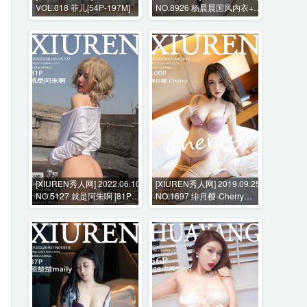
VOL.018 菲儿[54P-197M]
NO.8926 杨晨晨国风内衣+花
絮视频 [98P+1V-1042MB]
[XIUREN秀人网] 2022.06.10
[XIUREN秀人网] 2019.09.25
NO.5127 就是阿朱啊 [81P-
NO.1697 绯月樱-Cherry
889MB]
[100P-408MB]