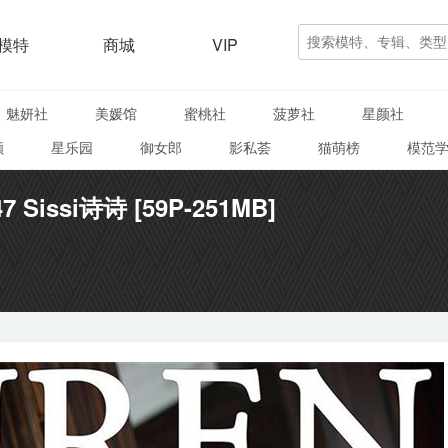
模特
商城
VIP
魅妍社
美媛馆
蜜桃社
菠萝社
星颜社
颜
星乐园
御女郎
影私荟
猫萌榜
模范
7 Sissi诗诗 [59P-251MB]