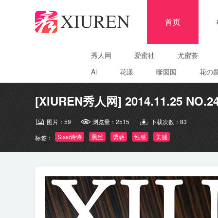
首页
秀人网
爱蜜社
尤蜜荟
Ai
花漾
嗲囡囡
花の
[XIUREN秀人网] 2014.11.25 NO.24
图片：
59
浏览量：
2515
下载次数：
83
Sissi诗诗
黑丝
诱惑
性感
美腿
标签：