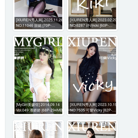
[XIUREN秀人网] 2025.11.28
[XIUREN秀人网] 2023.02.20
NO.11046 甜妮 [70P-
NO.6287 诗诗kiki [60P-
1007MB]
559MB]
[MyGirl美媛馆] 2014.09.14
[XIUREN秀人网] 2023.10.19
Vol.049 潘娇娇 [68P-294MB]
NO.7535 可樂Vicky [82P-
629MB]