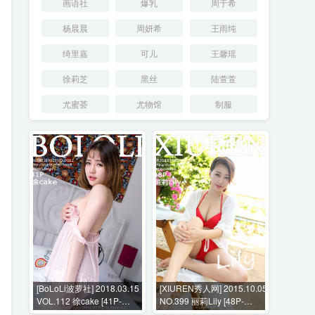
画语社
爆乳
周于希
杨晨晨
周妍希
王雨纯
绮里嘉
可儿
王馨瑶
徐莉芝
黑丝
陆萱萱
尤蜜荟
尤物馆
制服
[BoLoLi波萝社] 2018.03.15
[XIUREN秀人网] 2015.10.05
VOL.112 徐cake [41P-
NO.399 丽莉Lily [48P-
369MB]
194MB]