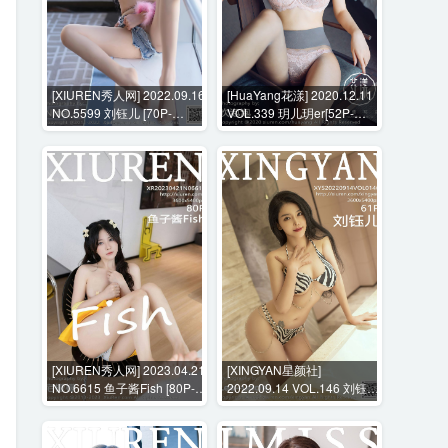
[XIUREN秀人网] 2022.09.16
[HuaYang花漾] 2020.12.11
NO.5599 刘钰儿 [70P-
VOL.339 玥儿玥er[52P-
560MB]
618MB]
[XIUREN秀人网] 2023.04.21
[XINGYAN星颜社]
NO.6615 鱼子酱Fish [80P-
2022.09.14 VOL.146 刘钰儿
697MB]
[61P-510MB]