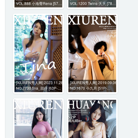
VOL.888 小海臀Rena [57P-
VOL.1200 Twins-夭夭 [78P-
514MB]
679MB]
[XIUREN秀人网] 2023.11.28
[XIUREN秀人网] 2019.09.06
NO.7730 tina_甜仔 [63P-
NO.1670 小九月 [51P-
623MB]
136MB]