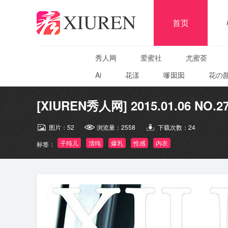
首页
秀人网
爱蜜社
尤蜜荟
Ai
花漾
嗲囡囡
花の
[XIUREN秀人网] 2015.01.06 NO.2
图片：
52
浏览量：
2558
下载次数：
24
子纯儿
清纯
爆乳
性感
内衣
标签：