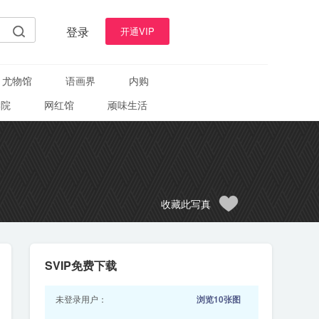
登录
开通VIP
尤物馆
语画界
内购
学院
网红馆
顽味生活
收藏此写真
SVIP免费下载
未登录用户：
浏览10张图