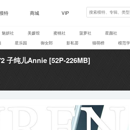
模特
商城
VIP
魅妍社
美媛馆
蜜桃社
菠萝社
星颜社
颜
星乐园
御女郎
影私荟
猫萌榜
模范
72 子纯儿Annie [52P-226MB]