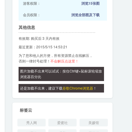
游客权限：
浏览15张图
会员权限：
浏览全部图及下载
其他信息
有效期: 购买后 3 天内有效
最近更新：2015/5/15 14:53:21
为了您和他人的方便，所有资源禁止在线解压，
否则一律封号处理！
不会解压点这里！
图片加载不出来可以试试：按住Ctrl键+鼠标滚轮缩放
浏览器百分比
还是加载不出来，建议下载
谷歌Chrome浏览器
！
标签云
秀人网
爱蜜社
美媛馆