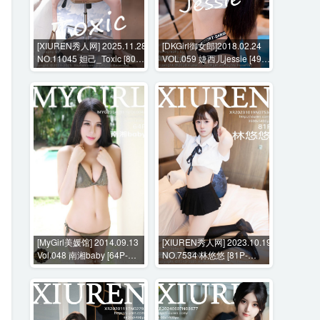
[XIUREN秀人网] 2025.11.28
[DKGirl御女郎]2018.02.24
NO.11045 妲己_Toxic [80P-
VOL.059 婕西儿jessie [49P-
822MB]
198MB]
[MyGirl美媛馆] 2014.09.13
[XIUREN秀人网] 2023.10.19
Vol.048 南湘baby [64P-
NO.7534 林悠悠 [81P-
249MB]
748MB]