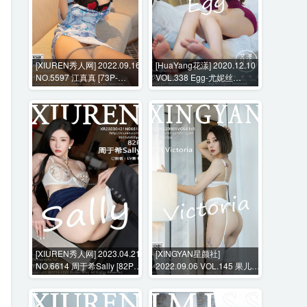
[XIUREN秀人网] 2022.09.16
[HuaYang花漾] 2020.12.10
NO.5597 江真真 [73P-
VOL.338 Egg-尤妮丝
730MB]
Egg[55P-689MB]
[XIUREN秀人网] 2023.04.21
[XINGYAN星颜社]
NO.6614 周于希Sally [82P-
2022.09.06 VOL.145 果儿
755MB]
Victoria [68P-543MB]