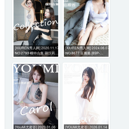
[XIUREN秀人网] 2020.11.17
[XIUREN秀人网] 2024.06.07
NO.2793 模特合集 萌汉药
NO.8677 豆瓣酱 [89P-
baby 张雨萌 [52P-481MB]
803MB]
[YouMi尤蜜荟] 2023.01.06
[YOUMI尤蜜荟] 2026.01.14