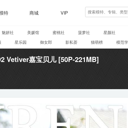
模特
商城
VIP
魅妍社
美媛馆
蜜桃社
菠萝社
星颜社
颜
星乐园
御女郎
影私荟
猫萌榜
模范
92 Vetiver嘉宝贝儿 [50P-221MB]