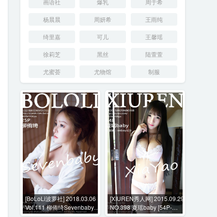
画语社
爆乳
周于希
杨晨晨
周妍希
王雨纯
绮里嘉
可儿
王馨瑶
徐莉芝
黑丝
陆萱萱
尤蜜荟
尤物馆
制服
[BoLoLi波萝社] 2018.03.06
[XIUREN秀人网] 2015.09.29
Vol.111 柳侑绮Sevenbaby
NO.398 夏瑶baby [54P-
[25P-135MB]
254MB]