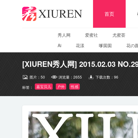
首页
秀人网
爱蜜社
尤蜜荟
Ai
花漾
嗲囡囡
花の
[XIUREN秀人网] 2015.02.03 NO.2
图片：
50
浏览量：
2655
下载次数：
96
嘉宝贝儿
户外
性感
标签：