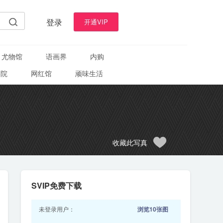
登录
开通VIP
尤物馆
语画界
内购
学院
网红馆
顽味生活
收藏此写真
SVIP免费下载
未登录用户：
浏览10张图