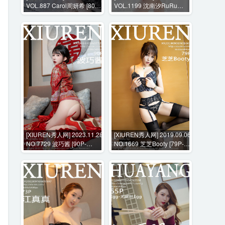
VOL.887 Carol周妍希 [80P-
VOL.1199 沈南汐RuRu
667M]
[70P-591MB]
[XIUREN秀人网] 2023.11.28
[XIUREN秀人网] 2019.09.06
NO.7729 波巧酱 [90P-
NO.1669 芝芝Booty [79P-
946MB]
494MB]