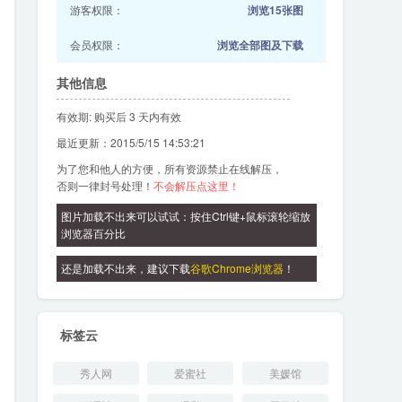
游客权限：
浏览15张图
会员权限：
浏览全部图及下载
其他信息
有效期: 购买后 3 天内有效
最近更新：2015/5/15 14:53:21
为了您和他人的方便，所有资源禁止在线解压，
否则一律封号处理！
不会解压点这里！
图片加载不出来可以试试：按住Ctrl键+鼠标滚轮缩放
浏览器百分比
还是加载不出来，建议下载
谷歌Chrome浏览器
！
标签云
秀人网
爱蜜社
美媛馆