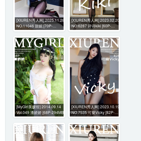
[XIUREN秀人网] 2025.11.28
[XIUREN秀人网] 2023.02.20
NO.11046 甜妮 [70P-
NO.6287 诗诗kiki [60P-
1007MB]
559MB]
[MyGirl美媛馆] 2014.09.14
[XIUREN秀人网] 2023.10.19
Vol.049 潘娇娇 [68P-294MB]
NO.7535 可樂Vicky [82P-
629MB]