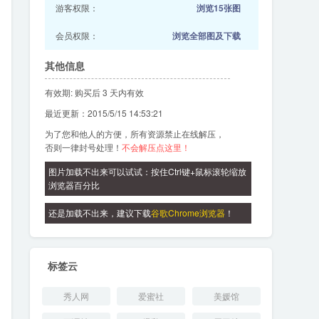
游客权限：
浏览15张图
会员权限：
浏览全部图及下载
其他信息
有效期: 购买后 3 天内有效
最近更新：2015/5/15 14:53:21
为了您和他人的方便，所有资源禁止在线解压，
否则一律封号处理！
不会解压点这里！
图片加载不出来可以试试：按住Ctrl键+鼠标滚轮缩放
浏览器百分比
还是加载不出来，建议下载
谷歌Chrome浏览器
！
标签云
秀人网
爱蜜社
美媛馆