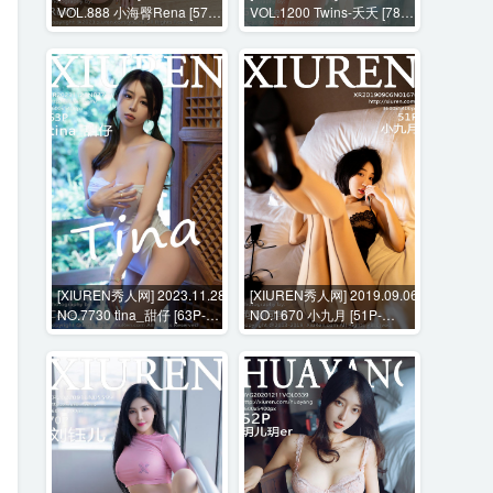
VOL.888 小海臀Rena [57P-
VOL.1200 Twins-夭夭 [78P-
514MB]
679MB]
[XIUREN秀人网] 2023.11.28
[XIUREN秀人网] 2019.09.06
NO.7730 tina_甜仔 [63P-
NO.1670 小九月 [51P-
623MB]
136MB]