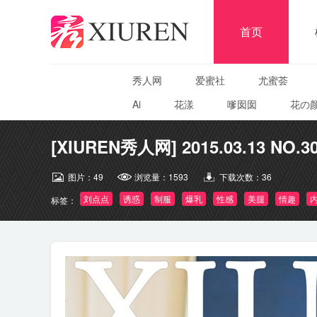
首页
秀人网
爱蜜社
尤蜜荟
Ai
花漾
嗲囡囡
花の
[XIUREN秀人网] 2015.03.13 NO.3
图片：
49
浏览量：
1593
下载次数：
36
刘点点
诱惑
制服
爆乳
性感
美腿
情趣
标签：