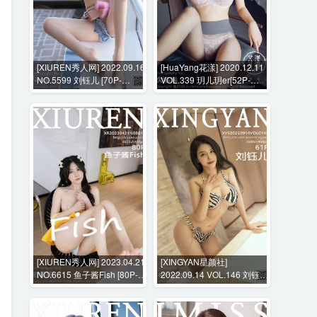
[XIUREN秀人网] 2022.09.16
[HuaYang花漾] 2020.12.11
NO.5599 刘钰儿 [70P-
VOL.339 玥儿玥er[52P-
560MB]
618MB]
[XIUREN秀人网] 2023.04.21
[XINGYAN星颜社]
NO.6615 鱼子酱Fish [80P-
2022.09.14 VOL.146 刘钰儿
697MB]
[61P-510MB]