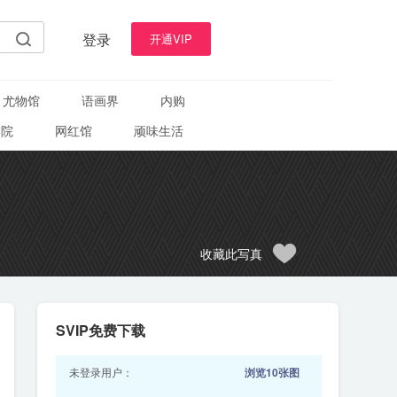
登录
开通VIP
尤物馆
语画界
内购
学院
网红馆
顽味生活
收藏此写真
SVIP免费下载
未登录用户：
浏览10张图