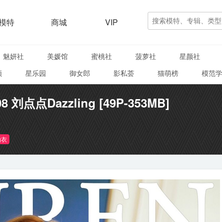
模特
商城
VIP
魅妍社
美媛馆
蜜桃社
菠萝社
星颜社
颜
星乐园
御女郎
影私荟
猫萌榜
模范
08 刘点点Dazzling [49P-353MB]
内衣