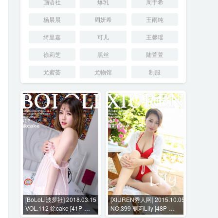
画语社
爆乳
周于希
杨晨晨
周妍希
王雨纯
绮里嘉
可儿
王馨瑶
徐莉芝
黑丝
陆萱萱
尤蜜荟
尤物馆
制服
[BoLoLi波萝社] 2018.03.15
[XIUREN秀人网] 2015.10.05
VOL.112 徐cake [41P-
NO.399 丽莉Lily [48P-
369MB]
194MB]