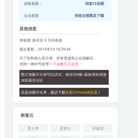
游客权限：
浏览15张图
会员权限：
浏览全部图及下载
其他信息
有效期: 购买后 3 天内有效
最近更新：2015/8/13 16:25:44
为了您和他人的方便，所有资源禁止在线解压，
否则一律封号处理！
不会解压点这里！
图片加载不出来可以试试：按住Ctrl键+鼠标滚轮缩放
浏览器百分比
还是加载不出来，建议下载
谷歌Chrome浏览器
！
标签云
秀人网
爱蜜社
美媛馆