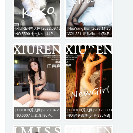
[XIUREN秀人网] 2022.09.15
[HuaYang花漾] 2020.11.30
NO.5590 七七kiko [44P-
VOL.331 果儿Victoria[54P-
369MB]
598MB]
[XIUREN秀人网] 2023.04.20
[XIUREN秀人网] 2017.03.14
NO.6607 江真真 [86P-
NO.719 语溪 [54P-335MB]
807MB]