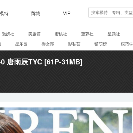
模特
商城
VIP
魅妍社
美媛馆
蜜桃社
菠萝社
星颜社
颜
星乐园
御女郎
影私荟
猫萌榜
模范
40 唐雨辰TYC [61P-31MB]