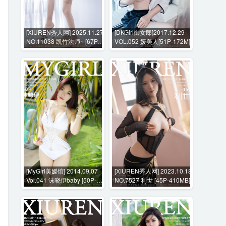
[XIUREN秀人网] 2025.11.27
[DKGirl御女郎]2017.12.29
NO.11038 凯竹法师~ [67P-
VOL.052 媛美人[51P-172M]
690MB]
[MyGirl美媛馆] 2014.09.07
[XIUREN秀人网] 2023.10.18
Vol.041 沫晓伊baby [50P-
NO.7527 利世 [45P-410MB]
199MB]