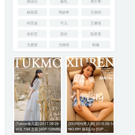
画语社
爆乳
周于希
杨晨晨
周妍希
王雨纯
绮里嘉
可儿
王馨瑶
徐莉芝
黑丝
陆萱萱
尤蜜荟
尤物馆
制服
[Tukmo兔几盟] 2017.09.26
[XIUREN秀人网] 2015.09.14
VOL.104 之应 [40P-126MB]
NO.391 丽莉Lily [53P-
230MB]