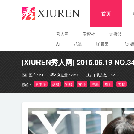
首页
秀人网
爱蜜社
尤蜜荟
Ai
花漾
嗲囡囡
花の
[XIUREN秀人网] 2015.06.19 NO.3
图片：
61
浏览量：
2590
下载次数：
82
唐雨辰
诱惑
制服
女仆
性感
爆乳
美腿
标签：