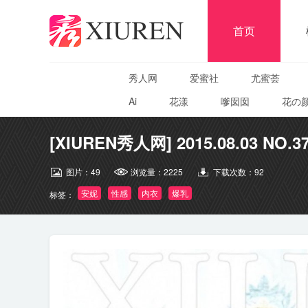
首页
秀人网
爱蜜社
尤蜜荟
Ai
花漾
嗲囡囡
花の
[XIUREN秀人网] 2015.08.03 NO.3
图片：
49
浏览量：
2225
下载次数：
92
安妮
性感
内衣
爆乳
标签：