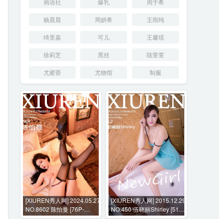
画语社
爆乳
周于希
杨晨晨
周妍希
王雨纯
绮里嘉
可儿
王馨瑶
徐莉芝
黑丝
陆萱萱
尤蜜荟
尤物馆
制服
[XIUREN秀人网] 2024.05.27
[XIUREN秀人网] 2015.12.29
NO.8602 陈怡曼 [76P-
NO.450 伍晓丽Shirley [51P-
912MB]
135MB]