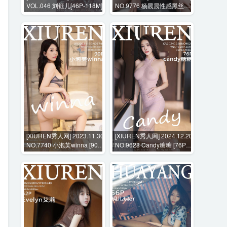
VOL.046 刘钰儿[46P-118M]
NO.9776 杨晨晨性感黑丝内
衣+花絮视频 [101P+1V-
622MB]
[XIUREN秀人网] 2023.11.30
[XIUREN秀人网] 2024.12.20
NO.7740 小泡芙winna [90P-
NO.9628 Candy糖糖 [76P-
890MB]
732MB]