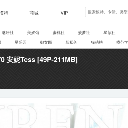
模特
商城
VIP
魅妍社
美媛馆
蜜桃社
菠萝社
星颜社
颜
星乐园
御女郎
影私荟
猫萌榜
模范
70 安妮Tess [49P-211MB]