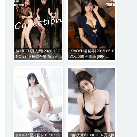
[XIUREN秀人网] 2020.12.02
[XIAOYU语画界] 2019.05.13
NO.2849 模特合集 萌汉药
VOL.068 何嘉颖 [69P-
baby 张雨萌 [45P-467MB]
319MB]
[LeYuan星乐园]2017.07.26
内购无水印 [XIUREN秀人网]