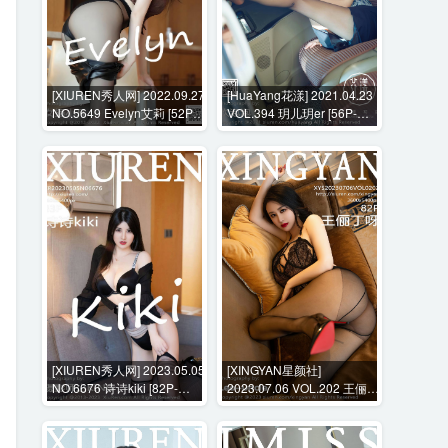
[XIUREN秀人网] 2022.09.27
[HuaYang花漾] 2021.04.23
NO.5649 Evelyn艾莉 [52P-
VOL.394 玥儿玥er [56P-
501MB]
636MB]
[XIUREN秀人网] 2023.05.05
[XINGYAN星颜社]
NO.6676 诗诗kiki [82P-
2023.07.06 VOL.202 王俪丁
806MB]
呀 [82P-890MB]