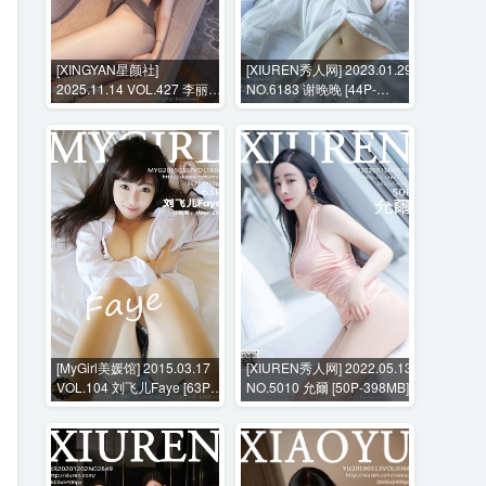
[XINGYAN星颜社]
[XIUREN秀人网] 2023.01.29
2025.11.14 VOL.427 李丽莎
NO.6183 谢晚晚 [44P-
[71P-606MB]
332MB]
[MyGirl美媛馆] 2015.03.17
[XIUREN秀人网] 2022.05.13
VOL.104 刘飞儿Faye [63P-
NO.5010 允爾 [50P-398MB]
239MB]