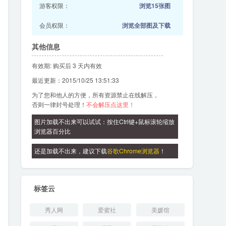
游客权限：
浏览15张图
会员权限：
浏览全部图及下载
其他信息
有效期: 购买后 3 天内有效
最近更新：2015/10/25 13:51:33
为了您和他人的方便，所有资源禁止在线解压，
否则一律封号处理！
不会解压点这里！
图片加载不出来可以试试：按住Ctrl键+鼠标滚轮缩放
浏览器百分比
还是加载不出来，建议下载
谷歌Chrome浏览器
！
标签云
秀人网
爱蜜社
美媛馆