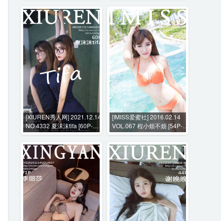
[XIUREN秀人网] 2021.12.14
[IMISS爱蜜社] 2016.02.14
NO.4332 夏沫沫tifa [60P-
VOL.067 程小烦不烦 [54P-
586MB]
182MB]