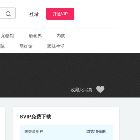
登录
开通VIP
尤物馆
语画界
内购
学院
网红馆
顽味生活
收藏此写真
SVIP免费下载
未登录用户：
浏览10张图