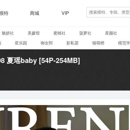
模特
商城
VIP
魅妍社
美媛馆
蜜桃社
菠萝社
星颜社
颜
星乐园
御女郎
影私荟
猫萌榜
模范
98 夏瑶baby [54P-254MB]