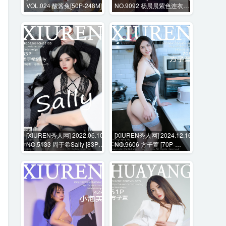
VOL.024 酸酱兔[50P-248M]
NO.9092 杨晨晨紫色连衣裙
+花絮视频 [100P+1V-
917MB]
[XIUREN秀人网] 2022.06.10
[XIUREN秀人网] 2024.12.16
NO.5133 周于希Sally [83P-
NO.9606 方子萱 [70P-
708MB]
683MB]