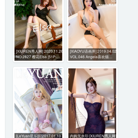
[XIUREN秀人网] 2020.11.26
[XIAOYU语画界] 2019.04.02
NO.2827 樱花Elsa [51P-
VOL.046 Angela喜欢猫
616MB]
[50P-198MB]
[LeYuan星乐园]2017.01.10
内购无水印 [XIUREN秀人网]