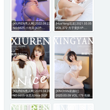
[XIUREN秀人网] 2022.09.22
[HuaYang花漾] 2021.03.05
NO.5625 小泡芙 [42P-
VOL.372 方子萱[51P-
393MB]
503MB]
[XIUREN秀人网] 2023.04.28
[XINGYAN星颜社]
NO.6655 张思允Nice [93P-
2023.03.09 VOL.179 焦糖可
949MB]
可 [50P-434MB]