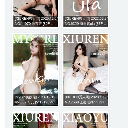
[XIUREN秀人网] 2025.12.04
[XIUREN秀人网] 2023.02.24
NO.11070 陆萱萱 [80P-
NO.6320 绮里嘉ula [87P-
752MB]
583MB]
[MyGirl美媛馆] 2014.12.12
[XIUREN秀人网] 2023.10.26
Vol.082 可儿 [51P-196MB]
NO.7568 王馨瑶yanni [91P-
711MB]