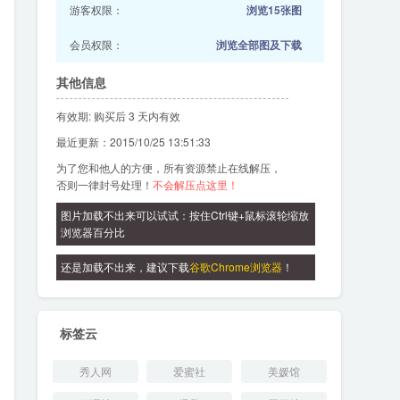
游客权限：
浏览15张图
会员权限：
浏览全部图及下载
其他信息
有效期: 购买后 3 天内有效
最近更新：2015/10/25 13:51:33
为了您和他人的方便，所有资源禁止在线解压，
否则一律封号处理！
不会解压点这里！
图片加载不出来可以试试：按住Ctrl键+鼠标滚轮缩放
浏览器百分比
还是加载不出来，建议下载
谷歌Chrome浏览器
！
标签云
秀人网
爱蜜社
美媛馆