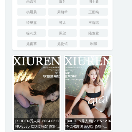
画语社
爆乳
周于希
杨晨晨
周妍希
王雨纯
绮里嘉
可儿
王馨瑶
徐莉芝
黑丝
陆萱萱
尤蜜荟
尤物馆
制服
[XIUREN秀人网] 2024.05.23
[XIUREN秀人网] 2015.12.02
NO.8585 软糖爱喝奶 [93P-
NO.428 夏茉GIGI [50P-
1002MB]
153MB]