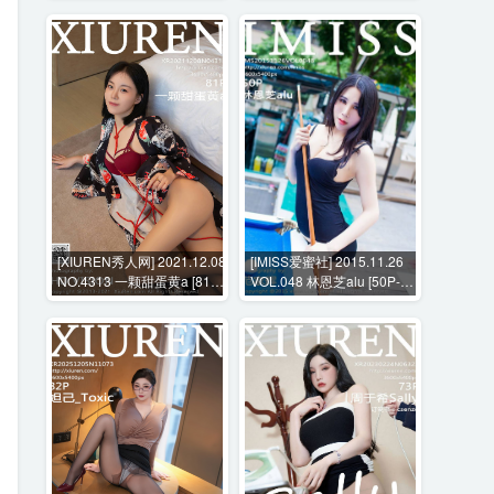
[XIUREN秀人网] 2021.12.08
[IMISS爱蜜社] 2015.11.26
NO.4313 一颗甜蛋黄a [81P-
VOL.048 林恩芝alu [50P-
884MB]
224MB]