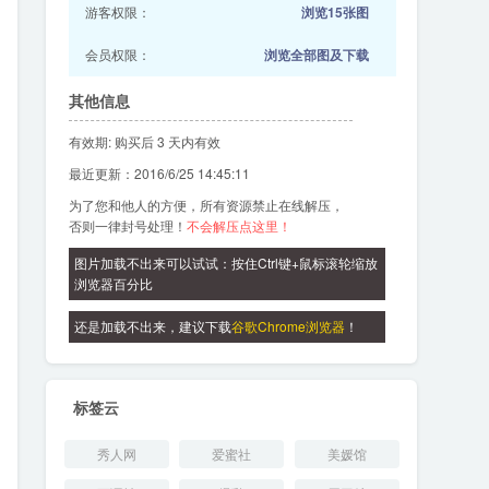
游客权限：
浏览15张图
会员权限：
浏览全部图及下载
其他信息
有效期: 购买后 3 天内有效
最近更新：2016/6/25 14:45:11
为了您和他人的方便，所有资源禁止在线解压，
否则一律封号处理！
不会解压点这里！
图片加载不出来可以试试：按住Ctrl键+鼠标滚轮缩放
浏览器百分比
还是加载不出来，建议下载
谷歌Chrome浏览器
！
标签云
秀人网
爱蜜社
美媛馆