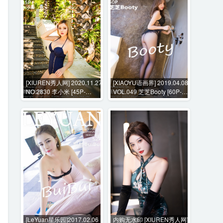
[XIUREN秀人网] 2020.11.27
[XIAOYU语画界] 2019.04.08
NO.2830 李小米 [45P-
VOL.049 芝芝Booty [60P-
600MB]
361MB]
[LeYuan星乐园]2017.02.06
内购无水印 [XIUREN秀人网]