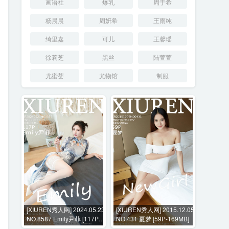
画语社
爆乳
周于希
杨晨晨
周妍希
王雨纯
绮里嘉
可儿
王馨瑶
徐莉芝
黑丝
陆萱萱
尤蜜荟
尤物馆
制服
[XIUREN秀人网] 2024.05.23
[XIUREN秀人网] 2015.12.05
NO.8587 Emily尹菲 [117P-
NO.431 夏梦 [59P-169MB]
1121MB]