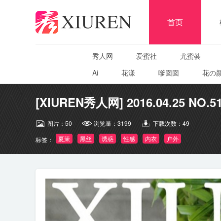
首页
秀人网
爱蜜社
尤蜜荟
Ai
花漾
嗲囡囡
花の
[XIUREN秀人网] 2016.04.25 NO.5
图片：
50
浏览量：
3199
下载次数：
49
夏茉
黑丝
诱惑
性感
内衣
户外
标签：