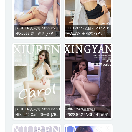
[XIUREN秀人网] 2022.09.15
[HuaYang花漾] 2020.12.04
NO.5593 是小逗逗 [77P-
VOL.334 王雨纯[73P-
607BM]
735MB]
[XIUREN秀人网] 2023.04.21
[XINGYAN星颜社]
NO.6610 Carol周妍希 [79P-
2022.07.27 VOL.141 萌汉药
608MB]
baby [41P-373MB]