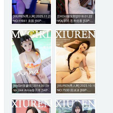
[XIUREN秀人网] 2025.11.27
[DKGirl御女郎]2018.01.22
NO.11041 袁圆 [66P-
VOL.055 苍井优香 [53P-
776MB]
255MB]
[MyGirl美媛馆] 2014.09.09
[XIUREN秀人网] 2023.10.19
Vol.044 Anna徐子琦 [54P-
NO.7530 田冰冰 [69P-
222MB]
702MB]