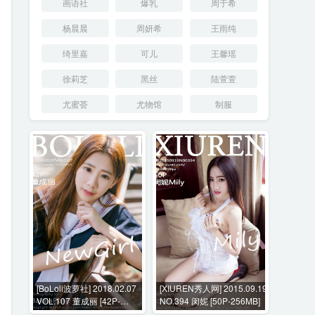
画语社
爆乳
周于希
杨晨晨
周妍希
王雨纯
绮里嘉
可儿
王馨瑶
徐莉芝
黑丝
陆萱萱
尤蜜荟
尤物馆
制服
[BoLoli波萝社] 2018.02.07
[XIUREN秀人网] 2015.09.19
VOL.107 董成丽 [42P-
NO.394 闵妮 [50P-256MB]
155MB]