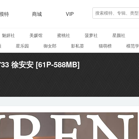
模特
商城
VIP
魅妍社
美媛馆
蜜桃社
菠萝社
星颜社
颜
星乐园
御女郎
影私荟
猫萌榜
模范
733 徐安安 [61P-588MB]