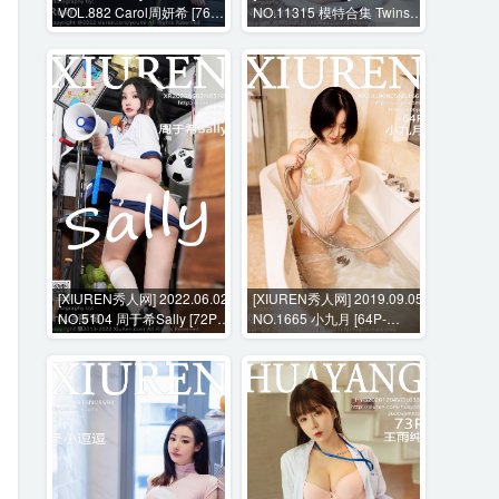
VOL.882 Carol周妍希 [76P-
NO.11315 模特合集 Twins-
690MB]
桃桃 Twins-夭夭 [82P-
1115MB]
[XIUREN秀人网] 2022.06.02
[XIUREN秀人网] 2019.09.05
NO.5104 周于希Sally [72P-
NO.1665 小九月 [64P-
638MB]
153MB]