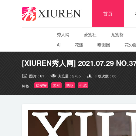
首页
秀人网
爱蜜社
尤蜜荟
Ai
花漾
嗲囡囡
花の
[XIUREN秀人网] 2021.07.29 NO.3
图片：
61
浏览量：
2785
下载次数：
66
徐安安
黑丝
诱惑
性感
标签：