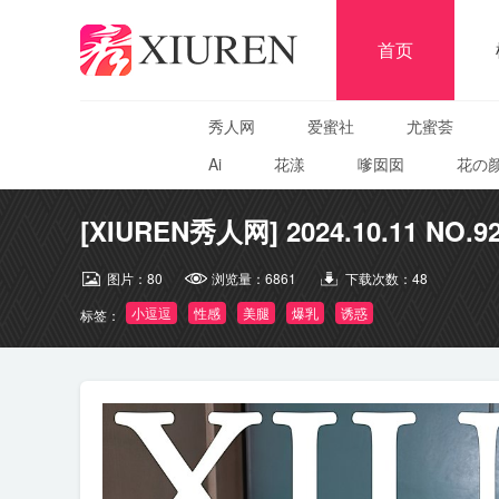
首页
秀人网
爱蜜社
尤蜜荟
Ai
花漾
嗲囡囡
花の
[XIUREN秀人网] 2024.10.11 NO.9
图片：
80
浏览量：
6861
下载次数：
48
小逗逗
性感
美腿
爆乳
诱惑
标签：