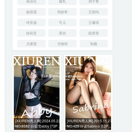
画语社
爆乳
周于希
杨晨晨
周妍希
王雨纯
绮里嘉
可儿
王馨瑶
徐莉芝
黑丝
陆萱萱
尤蜜荟
尤物馆
制服
[XIUREN秀人网] 2024.05.22
[XIUREN秀人网] 2015.11.27
NO.8582 白茹雪abby [73P-
NO.425 许诺Sabrina [52P-
711MB]
247MB]