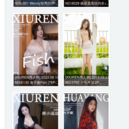
VOL.021 Wendy智秀[50P-
NO.9028 杨晨晨黑丝内衣+花
200M]
絮视频 [102P+1V-1012MB]
[XIUREN秀人网] 2022.06.10
[XIUREN秀人网] 2019.09.27
NO.5130 鱼子酱Fish [78P-
NO.1700 小九月 [63P-
829MB]
232MB]