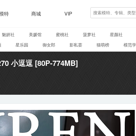
模特
商城
VIP
魅妍社
美媛馆
蜜桃社
菠萝社
星颜社
颜
星乐园
御女郎
影私荟
猫萌榜
模范
270 小逗逗 [80P-774MB]