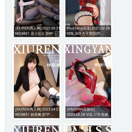
[XIUREN秀人网] 2022.09.21
[HuaYang花漾] 2021.02.26
NO.5621 是小逗逗 [69P-
VOL.369 方子萱[50P-
527MB]
560MB]
[XIUREN秀人网] 2023.04.27
[XINGYAN星颜社]
NO.6651 林星阑 [87P-
2023.02.28 VOL.176 焦糖可
666MB]
可 [45P-440MB]