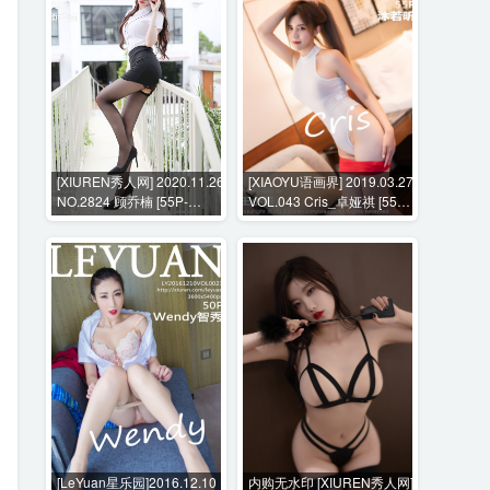
[XIUREN秀人网] 2020.11.26
[XIAOYU语画界] 2019.03.27
NO.2824 顾乔楠 [55P-
VOL.043 Cris_卓娅祺 [55P-
470MB]
179MB]
[LeYuan星乐园]2016.12.10
内购无水印 [XIUREN秀人网]