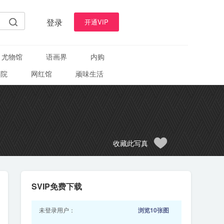
登录
开通VIP
尤物馆
语画界
内购
学院
网红馆
顽味生活
收藏此写真
SVIP免费下载
未登录用户：
浏览10张图