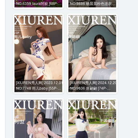
NO.6359 laura阿姣 [68P-
NO.9886 杨晨晨粉色连衣裙
669MB]
+花絮视频 [81P+1V-
1023MB]
[XIUREN秀人网] 2023.12.01
[XIUREN秀人网] 2024.12.20
NO.7748 雨儿baby [55P-
NO.9636 唐翩翩 [74P-
528MB]
738MB]