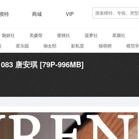
模特
商城
VIP
魅妍社
美媛馆
蜜桃社
菠萝社
星颜社
颜
星乐园
御女郎
影私荟
猫萌榜
模范
1083 唐安琪 [79P-996MB]