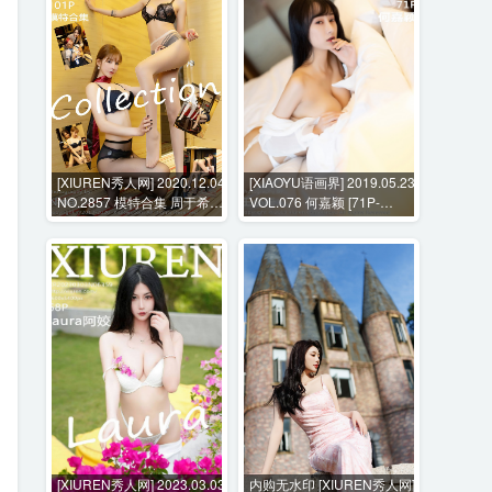
[XIUREN秀人网] 2020.12.04
[XIAOYU语画界] 2019.05.23
NO.2857 模特合集 周于希
VOL.076 何嘉颖 [71P-
Sandy Emily顾奈奈 [101P-
300MB]
1030MB]
[XIUREN秀人网] 2023.03.03
内购无水印 [XIUREN秀人网]