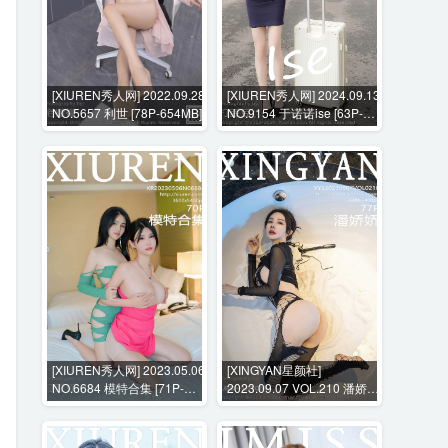
[XIUREN秀人网] 2022.09.28
[XIUREN秀人网] 2024.09.13
NO.5657 利世 [78P-654MB]
NO.9154 于诺诺ise [63P-
662MB]
[XIUREN秀人网] 2023.05.06
[XINGYAN星颜社]
NO.6684 模特合集 [71P-
2023.09.07 VOL.210 潘娇娇
713MB]
[77P-804MB]