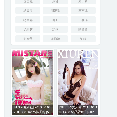
画语社
爆乳
周于希
杨晨晨
周妍希
王雨纯
绮里嘉
可儿
王馨瑶
徐莉芝
黑丝
陆萱萱
尤蜜荟
尤物馆
制服
[MiStar魅妍社] 2016.06.08
[XIUREN秀人网] 2016.01.12
VOL.088 Sandy陈天扬 [50P-
NO.458 邹晶晶女王 [50P-
71M]
127MB]