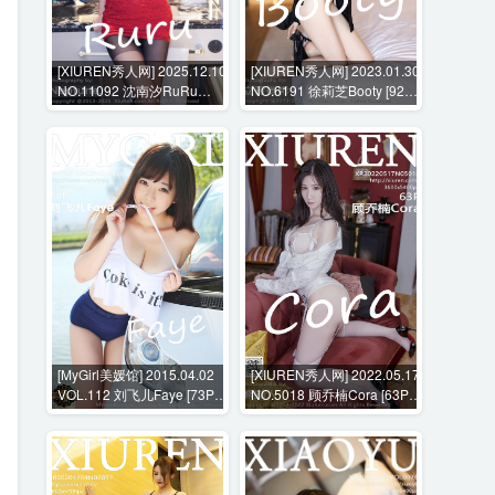
[XIUREN秀人网] 2025.12.10
[XIUREN秀人网] 2023.01.30
NO.11092 沈南汐RuRu
NO.6191 徐莉芝Booty [92P-
[54P-604MB]
782MB]
[MyGirl美媛馆] 2015.04.02
[XIUREN秀人网] 2022.05.17
VOL.112 刘飞儿Faye [73P-
NO.5018 顾乔楠Cora [63P-
305MB]
577MB]