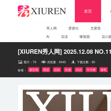
首页
秀人网
爱蜜社
尤蜜荟
Ai
花漾
嗲囡囡
花の
[XIUREN秀人网] 2025.12.08 NO.1
图片：
79
浏览量：
5045
下载次数：
95
唐安琪
诱惑
丝袜
性感
内衣
牛仔裤
爆乳
标签：