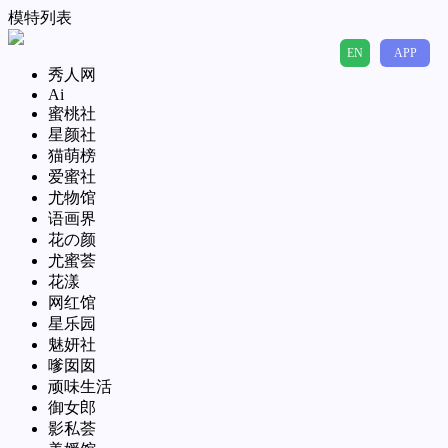
模特列表
EN
APP
秀人网
Ai
蜜桃社
星颜社
猫萌榜
爱蜜社
尤物馆
语画界
花の颜
尤蜜荟
花漾
网红馆
星乐园
魅妍社
嗲囡囡
顽味生活
御女郎
影私荟