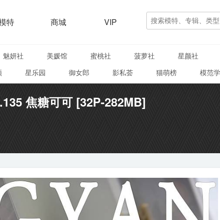
模特
商城
VIP
魅妍社
美媛馆
蜜桃社
菠萝社
星颜社
颜
星乐园
御女郎
影私荟
猫萌榜
模范
L.135 焦糖可可 [32P-282MB]