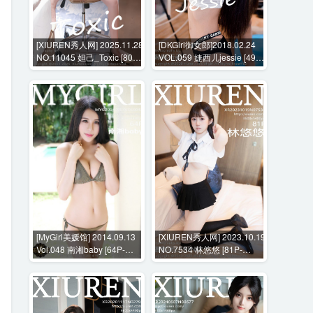
[XIUREN秀人网] 2025.11.28
[DKGirl御女郎]2018.02.24
NO.11045 妲己_Toxic [80P-
VOL.059 婕西儿jessie [49P-
822MB]
198MB]
[MyGirl美媛馆] 2014.09.13
[XIUREN秀人网] 2023.10.19
Vol.048 南湘baby [64P-
NO.7534 林悠悠 [81P-
249MB]
748MB]