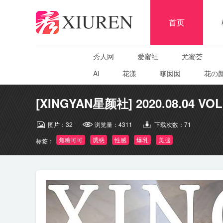
首页
秀人网
爱蜜社
尤蜜荟
Ai
花漾
嗲囡囡
花の
[XINGYAN星颜社] 2020.08.04 VO
图片：
32
浏览量：
4311
下载次数：
71
焦糖可可
诱惑
性感
爆乳
美腿
标签：