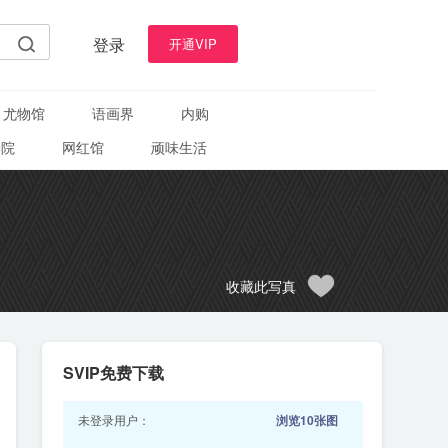
登录
开通VIP
尤物馆
语画界
内购
学院
网红馆
顽味生活
收藏此写真
SVIP免费下载
未登录用户：
浏览10张图