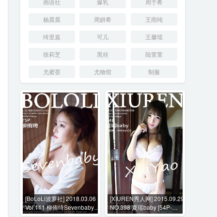
画语社
爆乳
周于希
杨晨晨
周妍希
王雨纯
绮里嘉
可儿
王馨瑶
徐莉芝
黑丝
陆萱萱
尤蜜荟
尤物馆
制服
[BoLoLi波萝社] 2018.03.06
[XIUREN秀人网] 2015.09.29
Vol.111 柳侑绮Sevenbaby
NO.398 夏瑶baby [54P-
[25P-135MB]
254MB]