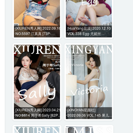
[XIUREN秀人网] 2022.09.16
[HuaYang花漾] 2020.12.10
NO.5597 江真真 [73P-
VOL.338 Egg-尤妮丝
730MB]
Egg[55P-689MB]
[XIUREN秀人网] 2023.04.21
[XINGYAN星颜社]
NO.6614 周于希Sally [82P-
2022.09.06 VOL.145 果儿
755MB]
Victoria [68P-543MB]