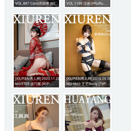
VOL.887 Carol周妍希 [80P-
VOL.1199 沈南汐RuRu
667M]
[70P-591MB]
[XIUREN秀人网] 2023.11.28
[XIUREN秀人网] 2019.09.06
NO.7729 波巧酱 [90P-
NO.1669 芝芝Booty [79P-
946MB]
494MB]