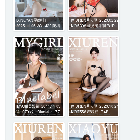
[XINGYAN星颜社]
[XIUREN秀人网] 2023.02.22
2025.11.06 VOL.422 阮福福
NO.6308 就是阿朱啊 [81P-
[80P-721MB]
798MB]
[MyGirl美媛馆] 2014.11.03
[XIUREN秀人网] 2023.10.24
Vol.070 妮儿Bluelabel [57P-
NO.7556 程程程- [84P-
229MB]
650MB]