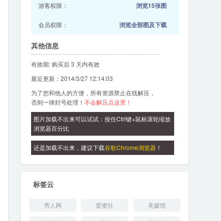
游客权限：
浏览15张图
会员权限：
浏览全部图及下载
其他信息
有效期: 购买后 3 天内有效
最近更新：2014/3/27 12:14:03
为了您和他人的方便，所有资源禁止在线解压，
否则一律封号处理！
不会解压点这里！
图片加载不出来可以试试：按住Ctrl键+鼠标滚轮缩放
浏览器百分比
还是加载不出来，建议下载
谷歌Chrome浏览器
！
标签云
秀人网
爱蜜社
美媛馆