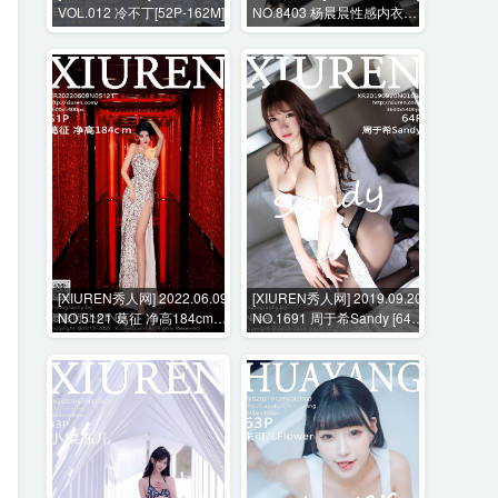
VOL.012 冷不丁[52P-162M]
NO.8403 杨晨晨性感内衣美
臀+花絮视频 [113P+1V-
1052MB]
[XIUREN秀人网] 2022.06.09
[XIUREN秀人网] 2019.09.20
NO.5121 葛征 净高184cm
NO.1691 周于希Sandy [64P-
[51P-525MB]
189MB]