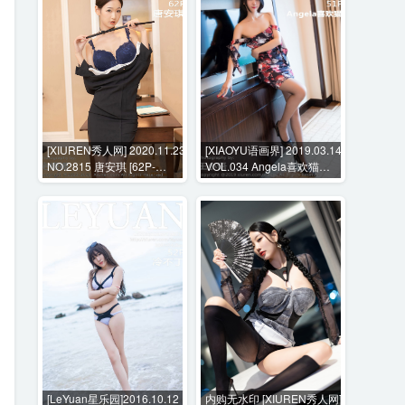
[XIUREN秀人网] 2020.11.23
[XIAOYU语画界] 2019.03.14
NO.2815 唐安琪 [62P-
VOL.034 Angela喜欢猫
573MB]
[51P-147MB]
[LeYuan星乐园]2016.10.12
内购无水印 [XIUREN秀人网]