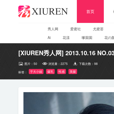
首页
秀人网
爱蜜社
尤蜜荟
Ai
花漾
嗲囡囡
花の
[XIUREN秀人网] 2013.10.16 NO.
图片：
50
浏览量：
2275
下载次数：
98
于大小姐
爆乳
性感
美腿
标签：