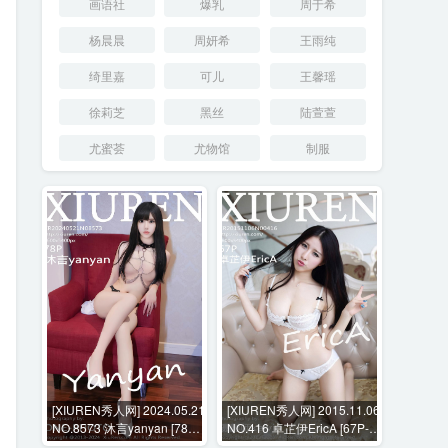
画语社
爆乳
周于希
杨晨晨
周妍希
王雨纯
绮里嘉
可儿
王馨瑶
徐莉芝
黑丝
陆萱萱
尤蜜荟
尤物馆
制服
[XIUREN秀人网] 2024.05.21
[XIUREN秀人网] 2015.11.06
NO.8573 沐言yanyan [78P-
NO.416 卓芷伊EricA [67P-
792MB]
163MB]