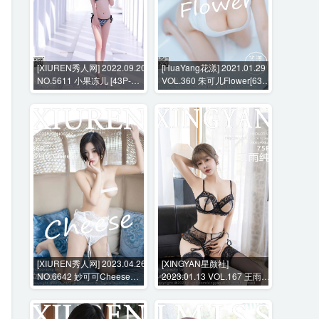
[XIUREN秀人网] 2022.09.20
[HuaYang花漾] 2021.01.29
NO.5611 小果冻儿 [43P-
VOL.360 朱可儿Flower[63P-
344MB]
578MB]
[XIUREN秀人网] 2023.04.26
[XINGYAN星颜社]
NO.6642 妙可可Cheese
2023.01.13 VOL.167 王雨纯
[86P-735MB]
[75P-737MB]