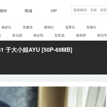
模特
商城
VIP
魅妍社
美媛馆
蜜桃社
菠萝社
星颜社
颜
星乐园
御女郎
影私荟
猫萌榜
模范
031 于大小姐AYU [50P-69MB]