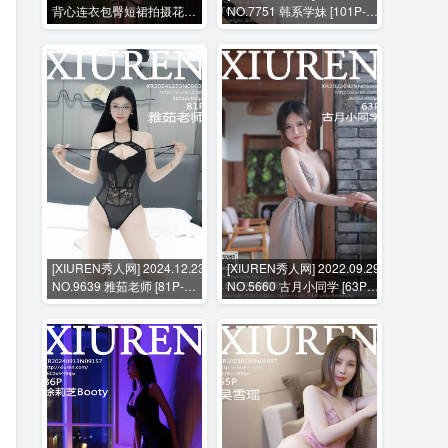
背心连衣包臀短裙拍摄花絮
NO.7751 韩系学妹 [101P-
[30P+2V-1092MB]
760MB]
[XIUREN秀人网] 2024.12.23
[XIUREN秀人网] 2022.09.29
NO.9639 雅茹老师 [81P-
NO.5660 古月小同学 [63P-
665MB]
626MB]