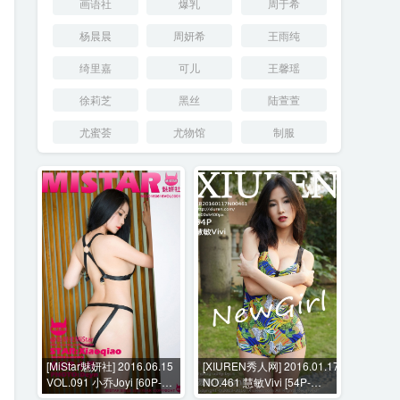
画语社
爆乳
周于希
杨晨晨
周妍希
王雨纯
绮里嘉
可儿
王馨瑶
徐莉芝
黑丝
陆萱萱
尤蜜荟
尤物馆
制服
[MiStar魅妍社] 2016.06.15
[XIUREN秀人网] 2016.01.17
VOL.091 小乔Joyi [60P-
NO.461 慧敏Vivi [54P-
206MB]
195MB]