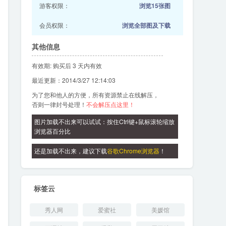
游客权限：
浏览15张图
会员权限：
浏览全部图及下载
其他信息
有效期: 购买后 3 天内有效
最近更新：2014/3/27 12:14:03
为了您和他人的方便，所有资源禁止在线解压，
否则一律封号处理！
不会解压点这里！
图片加载不出来可以试试：按住Ctrl键+鼠标滚轮缩放
浏览器百分比
还是加载不出来，建议下载
谷歌Chrome浏览器
！
标签云
秀人网
爱蜜社
美媛馆