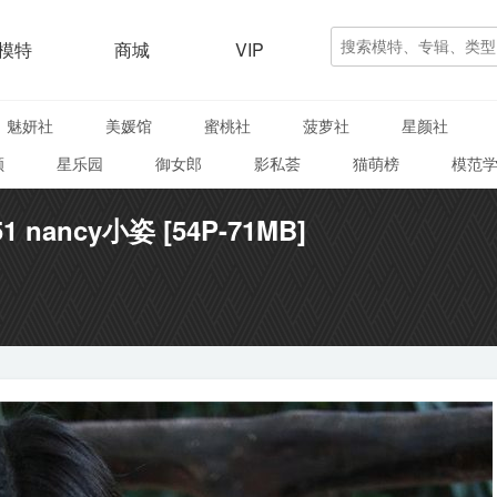
模特
商城
VIP
魅妍社
美媛馆
蜜桃社
菠萝社
星颜社
颜
星乐园
御女郎
影私荟
猫萌榜
模范
51 nancy小姿 [54P-71MB]