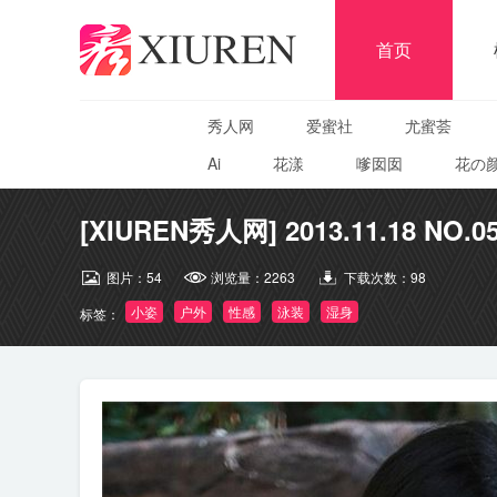
首页
秀人网
爱蜜社
尤蜜荟
Ai
花漾
嗲囡囡
花の
[XIUREN秀人网] 2013.11.18 NO.0
图片：
54
浏览量：
2263
下载次数：
98
小姿
户外
性感
泳装
湿身
标签：