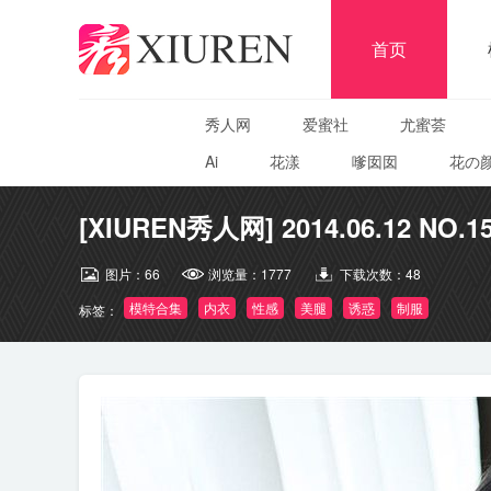
首页
秀人网
爱蜜社
尤蜜荟
Ai
花漾
嗲囡囡
花の
[XIUREN秀人网] 2014.06.12 NO.
图片：
66
浏览量：
1777
下载次数：
48
模特合集
内衣
性感
美腿
诱惑
制服
标签：