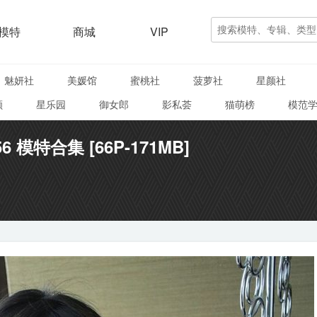
模特
商城
VIP
魅妍社
美媛馆
蜜桃社
菠萝社
星颜社
颜
星乐园
御女郎
影私荟
猫萌榜
模范
156 模特合集 [66P-171MB]