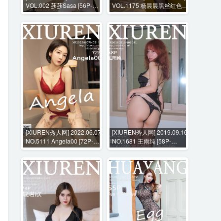
VOL.002 莎莎Sasa [56P-
VOL.1175 杨晨晨黑丝红色礼
223M]
服+花絮视频 [106P+3V-
2614MB]
[XIUREN秀人网] 2022.06.07
[XIUREN秀人网] 2019.09.16
NO.5111 Angela00 [72P-
NO.1681 王雨纯 [58P-
670MB]
178MB]