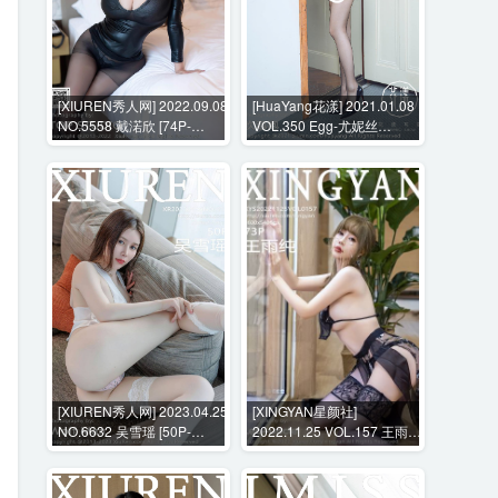
[XIUREN秀人网] 2022.09.08
[HuaYang花漾] 2021.01.08
NO.5558 戴渃欣 [74P-
VOL.350 Egg-尤妮丝
636MB]
Egg[55P-655MB]
[XIUREN秀人网] 2023.04.25
[XINGYAN星颜社]
NO.6632 吴雪瑶 [50P-
2022.11.25 VOL.157 王雨纯
499MB]
[73P-635MB]