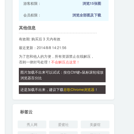
游客权限：
浏览15张图
会员权限：
浏览全部图及下载
其他信息
有效期: 购买后 3 天内有效
最近更新：2014/8/8 14:21:56
为了您和他人的方便，所有资源禁止在线解压，
否则一律封号处理！
不会解压点这里！
图片加载不出来可以试试：按住Ctrl键+鼠标滚轮缩放
浏览器百分比
还是加载不出来，建议下载
谷歌Chrome浏览器
！
标签云
秀人网
爱蜜社
美媛馆