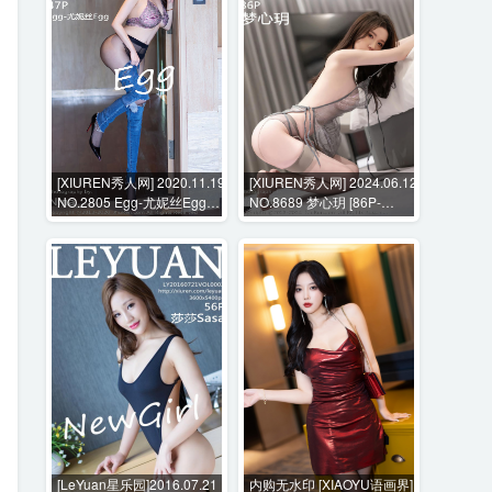
[XIUREN秀人网] 2020.11.19
[XIUREN秀人网] 2024.06.12
NO.2805 Egg-尤妮丝Egg
NO.8689 梦心玥 [86P-
[47P-490MB]
717MB]
[LeYuan星乐园]2016.07.21
内购无水印 [XIAOYU语画界]