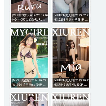
[XIUREN秀人网] 2025.12.02
[XIUREN秀人网] 2023.02.21
NO.11057 沈南汐RuRu
NO.6298 早川京子 [81P-
[72P-809MB]
760MB]
[MyGirl美媛馆] 2014.10.03
[XIUREN秀人网] 2023.10.23
Vol.060 绮里嘉ula [50P-
NO.7546 米亚Mia [50P-
207MB]
459MB]