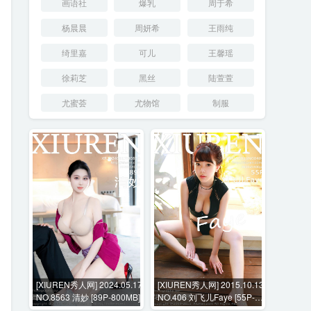
画语社
爆乳
周于希
杨晨晨
周妍希
王雨纯
绮里嘉
可儿
王馨瑶
徐莉芝
黑丝
陆萱萱
尤蜜荟
尤物馆
制服
[XIUREN秀人网] 2024.05.17
[XIUREN秀人网] 2015.10.13
NO.8563 清妙 [89P-800MB]
NO.406 刘飞儿Faye [55P-
169MB]