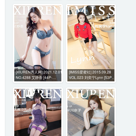
[XIUREN秀人网] 2021.12.01
[IMISS爱蜜社] 2015.09.28
NO.4288 艾静香 [44P-
VOL.023 刘奕宁Lynn [53P-
463MB]
226MB]