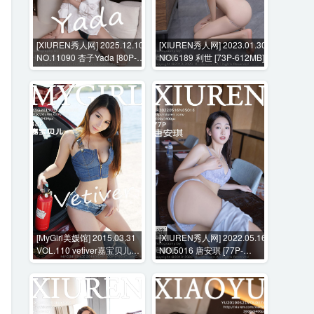
[XIUREN秀人网] 2025.12.10
[XIUREN秀人网] 2023.01.30
NO.11090 杏子Yada [80P-
NO.6189 利世 [73P-612MB]
828MB]
[MyGirl美媛馆] 2015.03.31
[XIUREN秀人网] 2022.05.16
VOL.110 vetiver嘉宝贝儿
NO.5016 唐安琪 [77P-
[48P-180MB]
715MB]