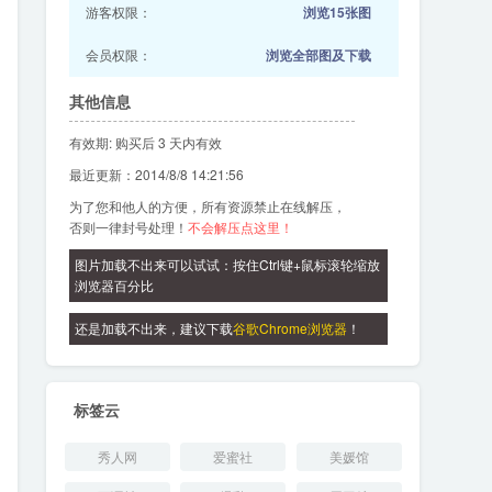
游客权限：
浏览15张图
会员权限：
浏览全部图及下载
其他信息
有效期: 购买后 3 天内有效
最近更新：2014/8/8 14:21:56
为了您和他人的方便，所有资源禁止在线解压，
否则一律封号处理！
不会解压点这里！
图片加载不出来可以试试：按住Ctrl键+鼠标滚轮缩放
浏览器百分比
还是加载不出来，建议下载
谷歌Chrome浏览器
！
标签云
秀人网
爱蜜社
美媛馆