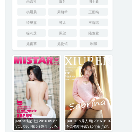
画语社
爆乳
周于希
杨晨晨
周妍希
王雨纯
绮里嘉
可儿
王馨瑶
徐莉芝
黑丝
陆萱萱
尤蜜荟
尤物馆
制服
[MiStar魅妍社] 2016.05.27
[XIUREN秀人网] 2016.01.07
VOL.086 Nicole妮可 [50P-
NO.456 许诺Sabrina [42P-
180M]
130MB]