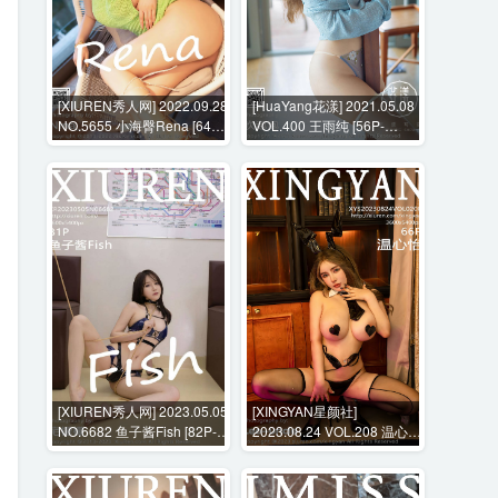
[XIUREN秀人网] 2022.09.28
[HuaYang花漾] 2021.05.08
NO.5655 小海臀Rena [64P-
VOL.400 王雨纯 [56P-
564MB]
627MB]
[XIUREN秀人网] 2023.05.05
[XINGYAN星颜社]
NO.6682 鱼子酱Fish [82P-
2023.08.24 VOL.208 温心怡
746MB]
[66P-723MB]