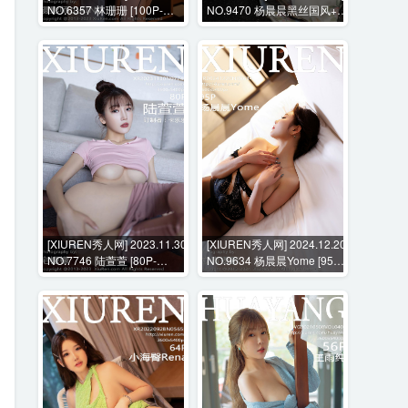
NO.6357 林珊珊 [100P-
NO.9470 杨晨晨黑丝国风+花
902MB]
絮视频 [110P+1V-3283MB]
[XIUREN秀人网] 2023.11.30
[XIUREN秀人网] 2024.12.20
NO.7746 陆萱萱 [80P-
NO.9634 杨晨晨Yome [95P-
744MB]
865MB]