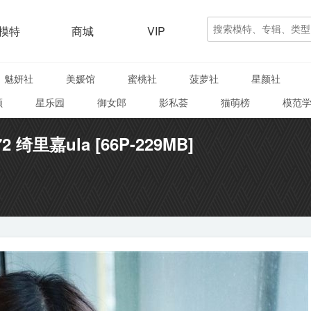
模特
商城
VIP
魅妍社
美媛馆
蜜桃社
菠萝社
星颜社
颜
星乐园
御女郎
影私荟
猫萌榜
模范
72 绮里嘉ula [66P-229MB]