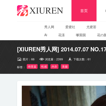
首页
秀人网
爱蜜社
尤蜜荟
Ai
花漾
嗲囡囡
花の
[XIUREN秀人网] 2014.07.07 NO.1
图片：
66
浏览量：
2399
下载次数：
61
绮里嘉
性感
内衣
美腿
标签：