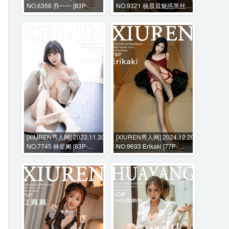
NO.6356 乔一一 [83P-
NO.9321 杨晨晨魅惑黑丝拍
780MB]
摄+花絮视频 [100P+1V-
1672MB]
[XIUREN秀人网] 2023.11.30
[XIUREN秀人网] 2024.12.20
NO.7745 林星阑 [83P-
NO.9633 Erikaki [77P-
613MB]
914MB]