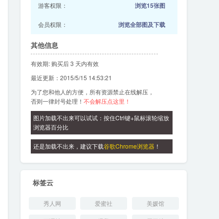
游客权限：
浏览15张图
会员权限：
浏览全部图及下载
其他信息
有效期: 购买后 3 天内有效
最近更新：2015/5/15 14:53:21
为了您和他人的方便，所有资源禁止在线解压，
否则一律封号处理！
不会解压点这里！
图片加载不出来可以试试：按住Ctrl键+鼠标滚轮缩放
浏览器百分比
还是加载不出来，建议下载
谷歌Chrome浏览器
！
标签云
秀人网
爱蜜社
美媛馆