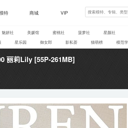
模特
商城
VIP
魅妍社
美媛馆
蜜桃社
菠萝社
星颜社
颜
星乐园
御女郎
影私荟
猫萌榜
模范
0 丽莉Lily [55P-261MB]