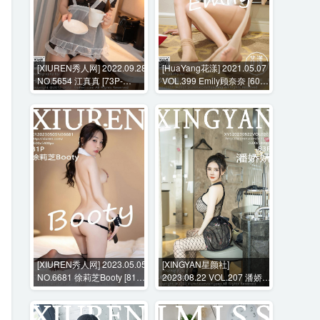
[XIUREN秀人网] 2022.09.28
[HuaYang花漾] 2021.05.07
NO.5654 江真真 [73P-
VOL.399 Emily顾奈奈 [60P-
687MB]
651MB]
[XIUREN秀人网] 2023.05.05
[XINGYAN星颜社]
NO.6681 徐莉芝Booty [81P-
2023.08.22 VOL.207 潘娇娇
641MB]
[83P-1110MB]