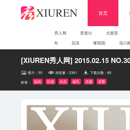
首页
秀人网
爱蜜社
尤蜜荟
Ai
花漾
嗲囡囡
花の
[XIUREN秀人网] 2015.02.15 NO.30
图片：
55
浏览量：
2361
下载次数：
80
丽莉
性感
内衣
爆乳
美腿
美臀
标签：