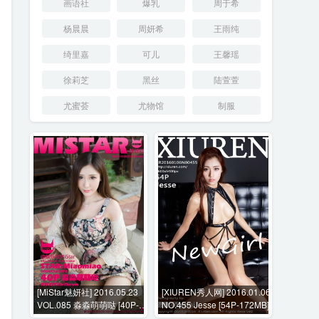
画语社
爆乳
周于希
杨晨晨
周妍希
王雨纯
绮里嘉
可儿
王馨瑶
徐莉芝
黑丝
陆萱萱
尤蜜荟
尤物馆
制服
[MiStar魅妍社] 2016.05.23
[XIUREN秀人网] 2016.01.06
VOL.085 淼淼萌萌哒 [40P-
NO.455 Jesse [54P-172MB]
155M]