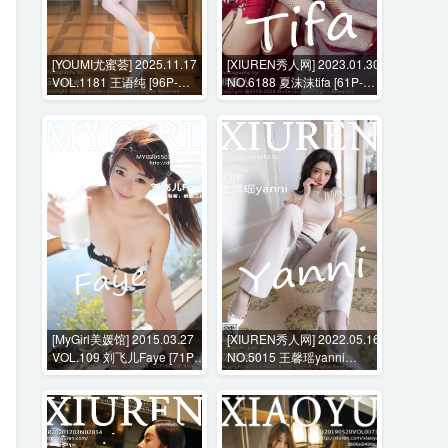
[YOUMI尤蜜荟] 2025.11.17
[XIUREN秀人网] 2023.01.30
VOL.1181 王语纯 [96P-
NO.6188 夏沫沫tifa [61P-
715MB]
713MB]
[MyGirl美媛馆] 2015.03.27
[XIUREN秀人网] 2022.05.16
VOL.109 刘飞儿Faye [71P-
NO.5015 王馨瑶yanni
277MB]
[108P-842MB]