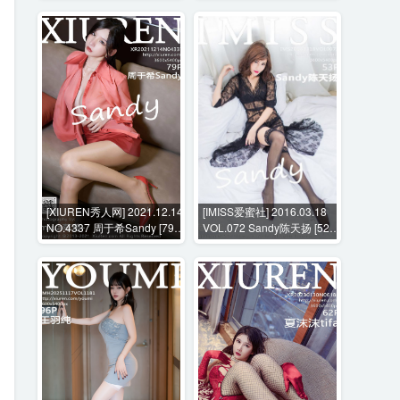
[XIUREN秀人网] 2021.12.14
[IMISS爱蜜社] 2016.03.18
NO.4337 周于希Sandy [79P-
VOL.072 Sandy陈天扬 [52P-
789MB]
160MB]