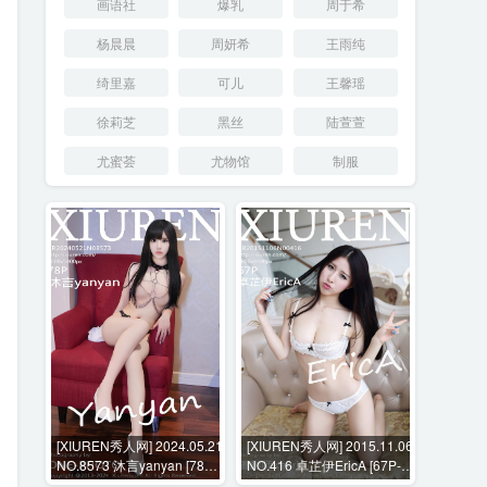
画语社
爆乳
周于希
杨晨晨
周妍希
王雨纯
绮里嘉
可儿
王馨瑶
徐莉芝
黑丝
陆萱萱
尤蜜荟
尤物馆
制服
[XIUREN秀人网] 2024.05.21
[XIUREN秀人网] 2015.11.06
NO.8573 沐言yanyan [78P-
NO.416 卓芷伊EricA [67P-
792MB]
163MB]