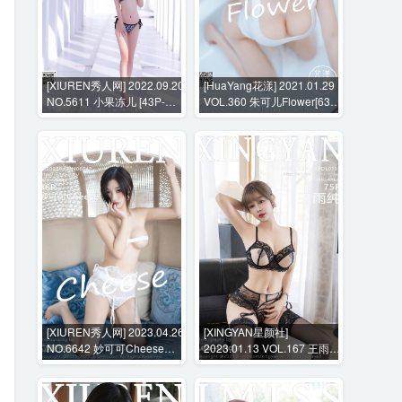
[XIUREN秀人网] 2022.09.20
[HuaYang花漾] 2021.01.29
NO.5611 小果冻儿 [43P-
VOL.360 朱可儿Flower[63P-
344MB]
578MB]
[XIUREN秀人网] 2023.04.26
[XINGYAN星颜社]
NO.6642 妙可可Cheese
2023.01.13 VOL.167 王雨纯
[86P-735MB]
[75P-737MB]