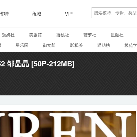
模特
商城
VIP
魅妍社
美媛馆
蜜桃社
菠萝社
星颜社
颜
星乐园
御女郎
影私荟
猫萌榜
模范
52 邹晶晶 [50P-212MB]