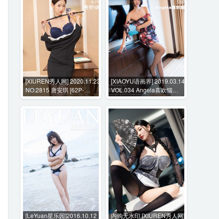
[XIUREN秀人网] 2020.11.23
[XIAOYU语画界] 2019.03.14
NO.2815 唐安琪 [62P-
VOL.034 Angela喜欢猫
573MB]
[51P-147MB]
[LeYuan星乐园]2016.10.12
内购无水印 [XIUREN秀人网]