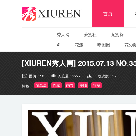
首页
秀人网
爱蜜社
尤蜜荟
Ai
花漾
嗲囡囡
花の
[XIUREN秀人网] 2015.07.13 NO.3
图片：
50
浏览量：
2299
下载次数：
37
邹晶晶
性感
内衣
美腿
纹身
标签：