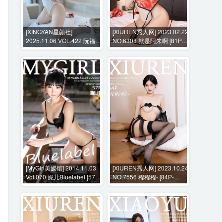
[XINGYAN星颜社]
[XIUREN秀人网] 2023.02.22
2025.11.06 VOL.422 阮福福
NO.6308 就是阿朱啊 [81P-
[80P-721MB]
798MB]
[MyGirl美媛馆] 2014.11.03
[XIUREN秀人网] 2023.10.24
Vol.070 妮儿Bluelabel [57P-
NO.7556 程程程- [84P-
229MB]
650MB]