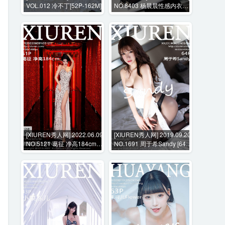
VOL.012 冷不丁[52P-162M]
NO.8403 杨晨晨性感内衣美
臀+花絮视频 [113P+1V-
1052MB]
[XIUREN秀人网] 2022.06.09
[XIUREN秀人网] 2019.09.20
NO.5121 葛征 净高184cm
NO.1691 周于希Sandy [64P-
[51P-525MB]
189MB]