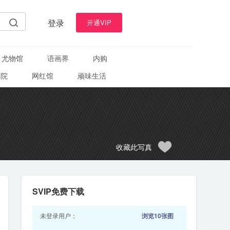
登录
开通VIP
尤物馆
语画界
内购
学院
网红馆
顽味生活
收藏此写真
SVIP免费下载
未登录用户：
浏览10张图