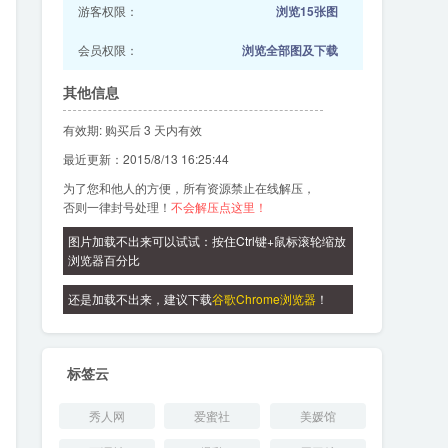
游客权限：
浏览15张图
会员权限：
浏览全部图及下载
其他信息
有效期: 购买后 3 天内有效
最近更新：2015/8/13 16:25:44
为了您和他人的方便，所有资源禁止在线解压，
否则一律封号处理！
不会解压点这里！
图片加载不出来可以试试：按住Ctrl键+鼠标滚轮缩放
浏览器百分比
还是加载不出来，建议下载
谷歌Chrome浏览器
！
标签云
秀人网
爱蜜社
美媛馆