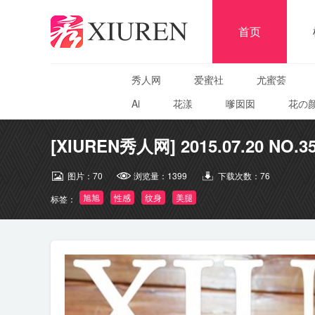
首页
秀人网
爱蜜社
尤蜜荟
Ai
花漾
嗲囡囡
花の
[XIUREN秀人网] 2015.07.20 NO.3
图片：
70
浏览量：
1399
下载次数：
76
旭旭
性感
纹身
美腿
标签：