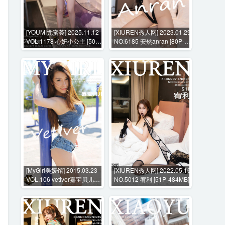
[YOUMI尤蜜荟] 2025.11.12
[XIUREN秀人网] 2023.01.29
VOL.1178 心妍小公主 [50P-
NO.6185 安然anran [80P-
423MB]
690MB]
[MyGirl美媛馆] 2015.03.23
[XIUREN秀人网] 2022.05.16
VOL.106 vetiver嘉宝贝儿
NO.5012 宥利 [51P-484MB]
[50P-170MB]