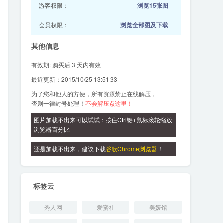
游客权限：
浏览15张图
会员权限：
浏览全部图及下载
其他信息
有效期: 购买后 3 天内有效
最近更新：2015/10/25 13:51:33
为了您和他人的方便，所有资源禁止在线解压，
否则一律封号处理！
不会解压点这里！
图片加载不出来可以试试：按住Ctrl键+鼠标滚轮缩放
浏览器百分比
还是加载不出来，建议下载
谷歌Chrome浏览器
！
标签云
秀人网
爱蜜社
美媛馆