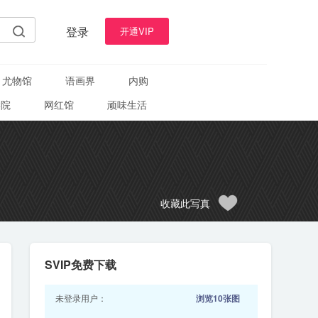
登录
开通VIP
尤物馆
语画界
内购
学院
网红馆
顽味生活
收藏此写真
SVIP免费下载
未登录用户：
浏览10张图