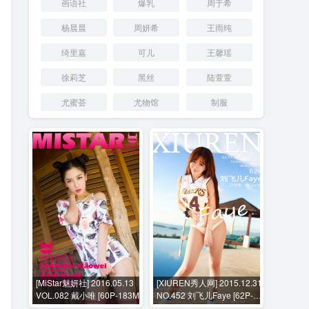
画语社
爆乳
周于希
杨晨晨
周妍希
王雨纯
绮里嘉
可儿
王馨瑶
徐莉芝
黑丝
陆萱萱
尤蜜荟
尤物馆
制服
[MiStar魅妍社] 2016.05.13
[XIUREN秀人网] 2015.12.31
VOL.082 戴小唯 [60P-183M]
NO.452 刘飞儿Faye [62P-
207MB]