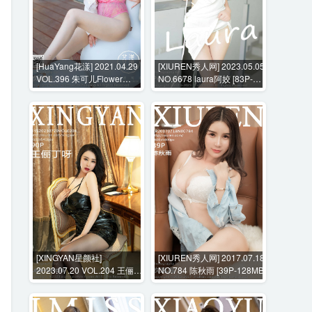
[HuaYang花漾] 2021.04.29
[XIUREN秀人网] 2023.05.05
VOL.396 朱可儿Flower
NO.6678 laura阿姣 [83P-
[54P-652MB]
814MB]
[XINGYAN星颜社]
[XIUREN秀人网] 2017.07.18
2023.07.20 VOL.204 王俪丁
NO.784 陈秋雨 [39P-128MB]
呀 [90P-990MB]