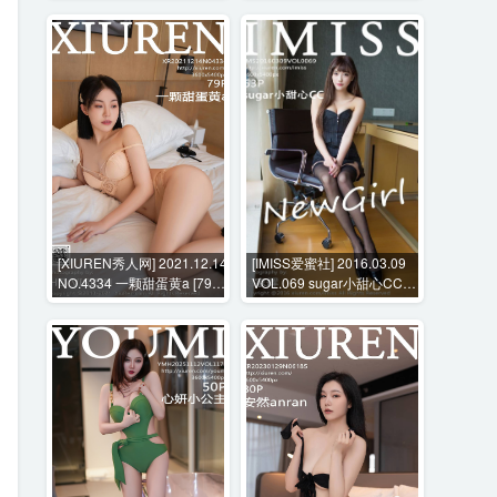
[XIUREN秀人网] 2021.12.14
[IMISS爱蜜社] 2016.03.09
NO.4334 一颗甜蛋黄a [79P-
VOL.069 sugar小甜心CC
736MB]
[63P-313MB]