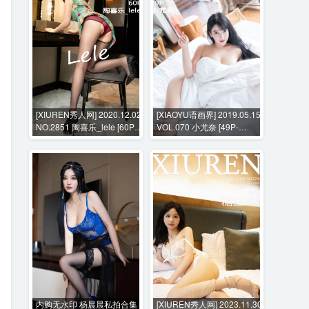
[XIUREN秀人网] 2020.12.02
[XIAOYU语画界] 2019.05.15
NO.2851 陶喜乐_lele [60P-
VOL.070 小尤奈 [49P-
568MB]
162MB]
内购无水印 杨晨晨私拍合集
[XIUREN秀人网] 2023.11.30