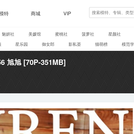
模特
商城
VIP
魅妍社
美媛馆
蜜桃社
菠萝社
星颜社
颜
星乐园
御女郎
影私荟
猫萌榜
模范
56 旭旭 [70P-351MB]