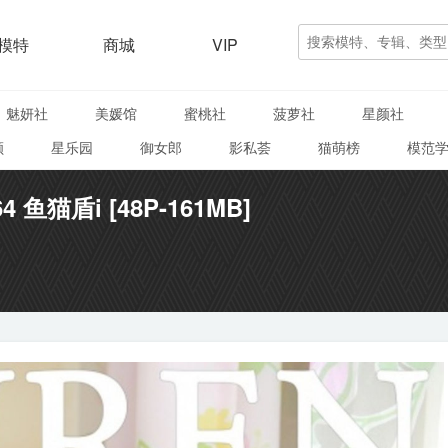
模特
商城
VIP
魅妍社
美媛馆
蜜桃社
菠萝社
星颜社
颜
星乐园
御女郎
影私荟
猫萌榜
模范
64 鱼猫盾i [48P-161MB]