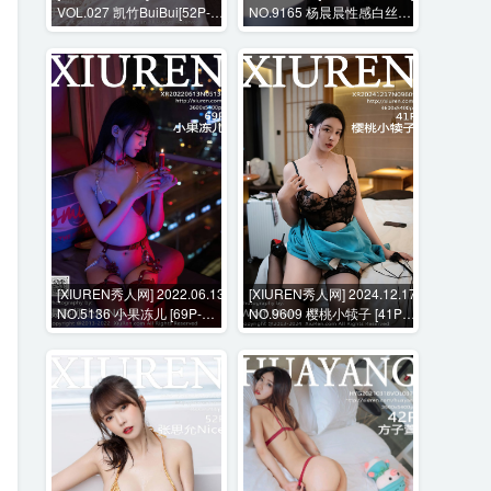
VOL.027 凯竹BuiBui[52P-
NO.9165 杨晨晨性感白丝内
180M]
衣+花絮视频 [103P+1V-
1562MB]
[XIUREN秀人网] 2022.06.13
[XIUREN秀人网] 2024.12.17
NO.5136 小果冻儿 [69P-
NO.9609 樱桃小犊子 [41P-
790MB]
384MB]