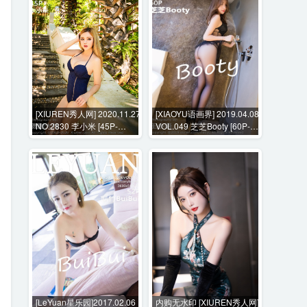
[XIUREN秀人网] 2020.11.27
[XIAOYU语画界] 2019.04.08
NO.2830 李小米 [45P-
VOL.049 芝芝Booty [60P-
600MB]
361MB]
[LeYuan星乐园]2017.02.06
内购无水印 [XIUREN秀人网]