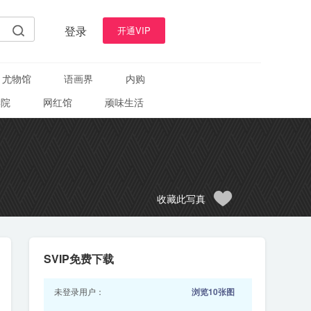
登录
开通VIP
尤物馆
语画界
内购
学院
网红馆
顽味生活
收藏此写真
SVIP免费下载
未登录用户：
浏览10张图