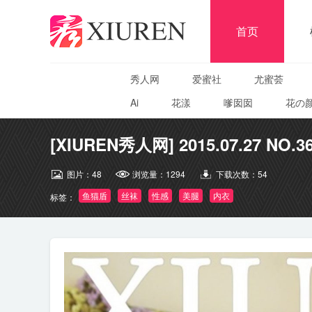
首页
秀人网
爱蜜社
尤蜜荟
Ai
花漾
嗲囡囡
花の
[XIUREN秀人网] 2015.07.27 NO.3
图片：
48
浏览量：
1294
下载次数：
54
鱼猫盾
丝袜
性感
美腿
内衣
标签：