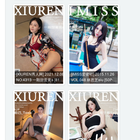
[XIUREN秀人网] 2021.12.08
[IMISS爱蜜社] 2015.11.26
NO.4313 一颗甜蛋黄a [81P-
VOL.048 林恩芝alu [50P-
884MB]
224MB]