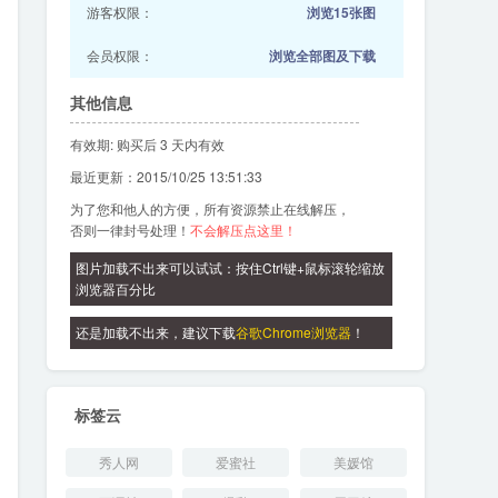
游客权限：
浏览15张图
会员权限：
浏览全部图及下载
其他信息
有效期: 购买后 3 天内有效
最近更新：2015/10/25 13:51:33
为了您和他人的方便，所有资源禁止在线解压，
否则一律封号处理！
不会解压点这里！
图片加载不出来可以试试：按住Ctrl键+鼠标滚轮缩放
浏览器百分比
还是加载不出来，建议下载
谷歌Chrome浏览器
！
标签云
秀人网
爱蜜社
美媛馆