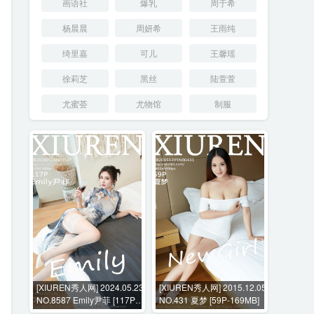
画语社
爆乳
周于希
杨晨晨
周妍希
王雨纯
绮里嘉
可儿
王馨瑶
徐莉芝
黑丝
陆萱萱
尤蜜荟
尤物馆
制服
[XIUREN秀人网] 2024.05.23
[XIUREN秀人网] 2015.12.05
NO.8587 Emily尹菲 [117P-
NO.431 夏梦 [59P-169MB]
1121MB]