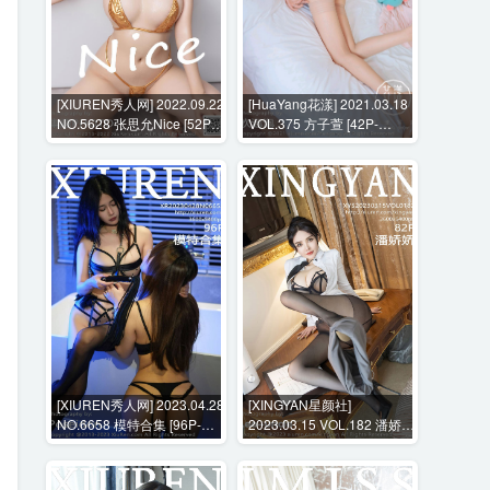
[XIUREN秀人网] 2022.09.22
[HuaYang花漾] 2021.03.18
NO.5628 张思允Nice [52P-
VOL.375 方子萱 [42P-
441MB]
396MB]
[XIUREN秀人网] 2023.04.28
[XINGYAN星颜社]
NO.6658 模特合集 [96P-
2023.03.15 VOL.182 潘娇娇
930MB]
[82P-834MB]