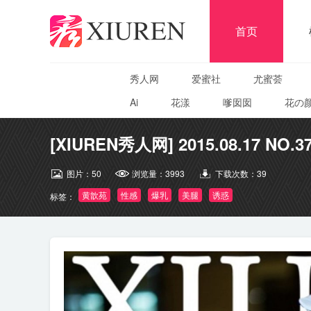
首页
秀人网
爱蜜社
尤蜜荟
Ai
花漾
嗲囡囡
花の
[XIUREN秀人网] 2015.08.17 NO.3
图片：
50
浏览量：
3993
下载次数：
39
黄歆苑
性感
爆乳
美腿
诱惑
标签：