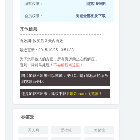
游客权限：
浏览15张图
会员权限：
浏览全部图及下载
其他信息
有效期: 购买后 3 天内有效
最近更新：2015/10/25 13:51:33
为了您和他人的方便，所有资源禁止在线解压，
否则一律封号处理！
不会解压点这里！
图片加载不出来可以试试：按住Ctrl键+鼠标滚轮缩放
浏览器百分比
还是加载不出来，建议下载
谷歌Chrome浏览器
！
标签云
秀人网
爱蜜社
美媛馆