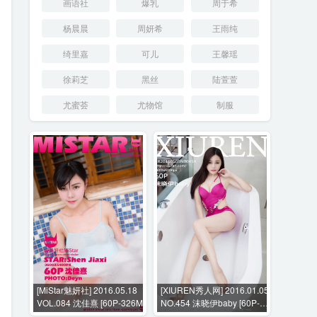
画语社
爆乳
周于希
杨晨晨
周妍希
王雨纯
绮里嘉
可儿
王馨瑶
徐莉芝
黑丝
陆萱萱
尤蜜荟
尤物馆
制服
[MiStar魅妍社] 2016.05.18
[XIUREN秀人网] 2016.01.05
VOL.084 沈佳熹 [60P-326M]
NO.454 沫晓伊baby [60P-
123MB]