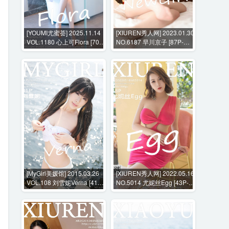
[YOUMI尤蜜荟] 2025.11.14
[XIUREN秀人网] 2023.01.30
VOL.1180 心上可Flora [70P-
NO.6187 早川京子 [87P-
441MB]
807MB]
[MyGirl美媛馆] 2015.03.26
[XIUREN秀人网] 2022.05.16
VOL.108 刘雪妮Verna [41P-
NO.5014 尤妮丝Egg [43P-
161MB]
397MB]