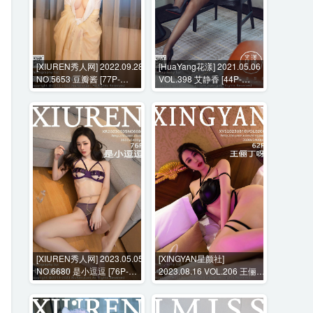
[XIUREN秀人网] 2022.09.28
[HuaYang花漾] 2021.05.06
NO.5653 豆瓣酱 [77P-
VOL.398 艾静香 [44P-
660MB]
490MB]
[XIUREN秀人网] 2023.05.05
[XINGYAN星颜社]
NO.6680 是小逗逗 [76P-
2023.08.16 VOL.206 王俪丁
810MB]
呀 [62P-594MB]