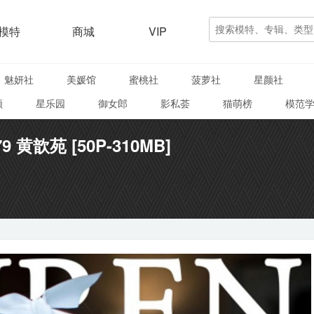
模特
商城
VIP
魅妍社
美媛馆
蜜桃社
菠萝社
星颜社
颜
星乐园
御女郎
影私荟
猫萌榜
模范
79 黄歆苑 [50P-310MB]