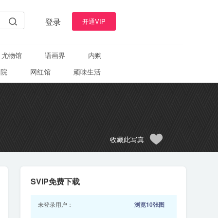
登录
开通VIP
尤物馆
语画界
内购
学院
网红馆
顽味生活
收藏此写真
SVIP免费下载
未登录用户：
浏览10张图