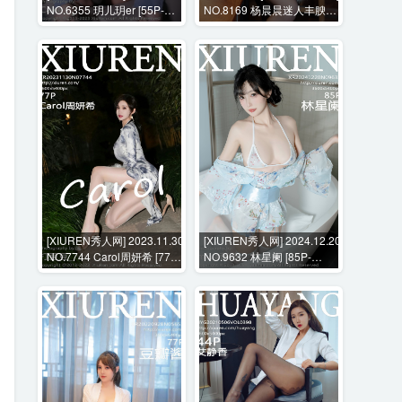
NO.6355 玥儿玥er [55P-
NO.8169 杨晨晨迷人丰腴身
486MB]
材+花絮视频 [104P+1V-
1192MB]
[XIUREN秀人网] 2023.11.30
[XIUREN秀人网] 2024.12.20
NO.7744 Carol周妍希 [77P-
NO.9632 林星阑 [85P-
837MB]
654MB]