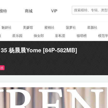
模特
商城
VIP
魅妍社
美媛馆
蜜桃社
菠萝社
星颜社
颜
星乐园
御女郎
影私荟
猫萌榜
模范
135 杨晨晨Yome [84P-582MB]
诱惑