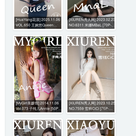
[HuaYang花漾] 2025.11.06
[XIUREN秀人网] 2023.02.23
VOL.650 王婉悠Queen
NO.6311 米娜MBaL [70P-
[67P-534MB]
635MB]
[MyGirl美媛馆] 2014.11.06
[XIUREN秀人网] 2023.10.25
Vol.073 子纯儿Annie [50P-
NO.7559 雪糕CiCi [76P-
235MB]
702MB]