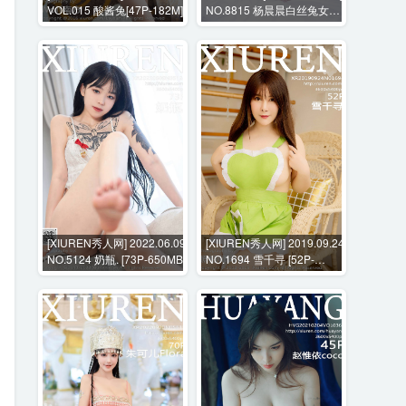
VOL.015 酸酱兔[47P-182M]
NO.8815 杨晨晨白丝兔女郎
+花絮视频 [98P+1V-848MB]
[XIUREN秀人网] 2022.06.09
[XIUREN秀人网] 2019.09.24
NO.5124 奶瓶. [73P-650MB]
NO.1694 雪千寻 [52P-
135MB]