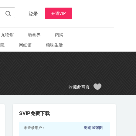
登录
开通VIP
尤物馆
语画界
内购
学院
网红馆
顽味生活
收藏此写真
SVIP免费下载
未登录用户：
浏览10张图