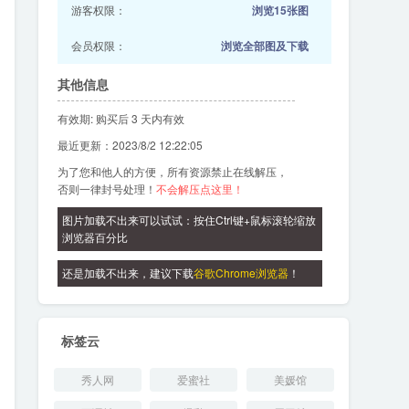
游客权限：
浏览15张图
会员权限：
浏览全部图及下载
其他信息
有效期: 购买后 3 天内有效
最近更新：2023/8/2 12:22:05
为了您和他人的方便，所有资源禁止在线解压，
否则一律封号处理！
不会解压点这里！
图片加载不出来可以试试：按住Ctrl键+鼠标滚轮缩放
浏览器百分比
还是加载不出来，建议下载
谷歌Chrome浏览器
！
标签云
秀人网
爱蜜社
美媛馆