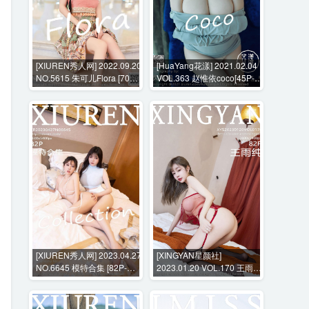
[XIUREN秀人网] 2022.09.20
[HuaYang花漾] 2021.02.04
NO.5615 朱可儿Flora [70P-
VOL.363 赵惟依coco[45P-
658MB]
532MB]
[XIUREN秀人网] 2023.04.27
[XINGYAN星颜社]
NO.6645 模特合集 [82P-
2023.01.20 VOL.170 王雨纯
697MB]
[82P-P753MB]