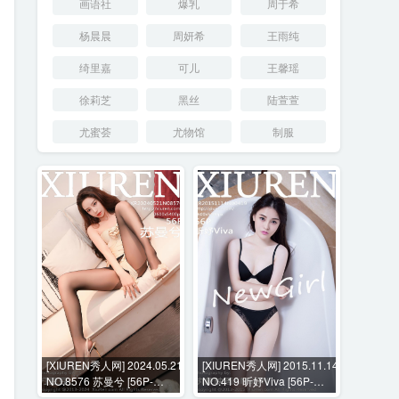
画语社
爆乳
周于希
杨晨晨
周妍希
王雨纯
绮里嘉
可儿
王馨瑶
徐莉芝
黑丝
陆萱萱
尤蜜荟
尤物馆
制服
[XIUREN秀人网] 2024.05.21
[XIUREN秀人网] 2015.11.14
NO.8576 苏曼兮 [56P-
NO.419 昕妤Viva [56P-
543MB]
173MB]