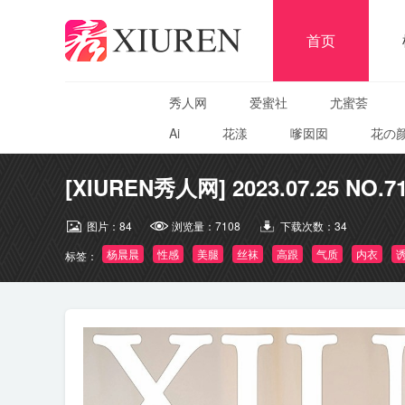
首页
秀人网
爱蜜社
尤蜜荟
Ai
花漾
嗲囡囡
花の
[XIUREN秀人网] 2023.07.25 NO.7
图片：
84
浏览量：
7108
下载次数：
34
杨晨晨
性感
美腿
丝袜
高跟
气质
内衣
标签：