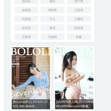
画语社
爆乳
周于希
杨晨晨
周妍希
王雨纯
绮里嘉
可儿
王馨瑶
徐莉芝
黑丝
陆萱萱
尤蜜荟
尤物馆
制服
[BoLoli波萝社] 2016.01.21
[XIUREN秀人网] 2015.08.06
VOL.085 柳侑绮
NO.372 Manuela玛鲁娜
Sevenbaby[50P-133M]
[51P-223MB]