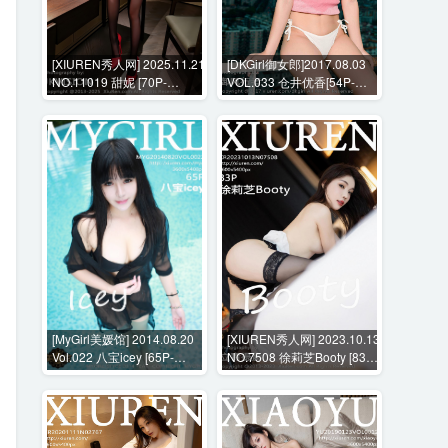
[XIUREN秀人网] 2025.11.21
[DKGirl御女郎]2017.08.03
NO.11019 甜妮 [70P-
VOL.033 仓井优香[54P-
892MB]
219M]
[MyGirl美媛馆] 2014.08.20
[XIUREN秀人网] 2023.10.13
Vol.022 八宝icey [65P-
NO.7508 徐莉芝Booty [83P-
261MB]
649MB]