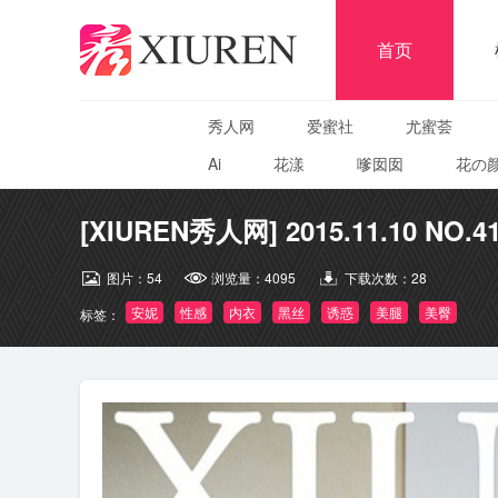
首页
秀人网
爱蜜社
尤蜜荟
Ai
花漾
嗲囡囡
花の
[XIUREN秀人网] 2015.11.10 NO.4
图片：
54
浏览量：
4095
下载次数：
28
安妮
性感
内衣
黑丝
诱惑
美腿
美臀
标签：