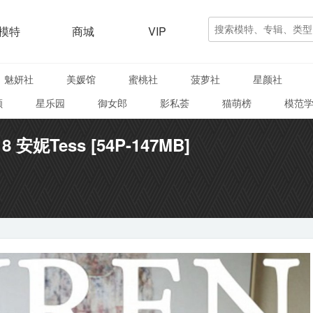
模特
商城
VIP
魅妍社
美媛馆
蜜桃社
菠萝社
星颜社
颜
星乐园
御女郎
影私荟
猫萌榜
模范
18 安妮Tess [54P-147MB]