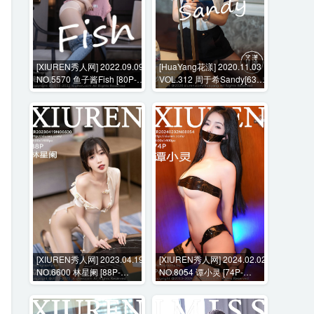
[XIUREN秀人网] 2022.09.09
[HuaYang花漾] 2020.11.03
NO.5570 鱼子酱Fish [80P-
VOL.312 周于希Sandy[63P-
690MB]
627MB]
[XIUREN秀人网] 2023.04.19
[XIUREN秀人网] 2024.02.02
NO.6600 林星阑 [88P-
NO.8054 谭小灵 [74P-
662MB]
777MB]